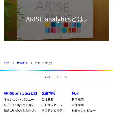
ARISE analyticsとは
TOP
技術情報
TECH BLOG (6)
PAGE TOP
ARISE analyticsとは
企業情報
採用
ミッション・バリュー
会社概要
新卒採用
ARISE analyticsの強み
CEOメッセージ
中途採用
働きがいのある会社づく
サステナビリティ
社員インタビュー