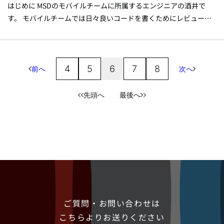
はじめに MSDのモバイルチームに所属するエンジニアの酒井で
す。 モバイルチームでは日々良いコードを書くためにレビューや
議論を積極的に行っているのですが、今回Good Code, Bad Code
という書籍が話題に上がり、それを正しく深く理解し共有するた
めにブログ化しようということになりました。 内容をわかりやす
く簡潔にまとめるとともに書籍内で登場する擬似コードをDartで
4
5
6
7
8
前へ
次へ
リライトして要点を解説します。 Good Code, Bad Code ～持続可
能な開発のためのソフトウェアエンジニア的思考 Good Code, Bad
先頭へ
最後へ
Codeは、Googleでテックリードを務めるTom...
ご質問・お問い合わせは
こちらよりお送りください