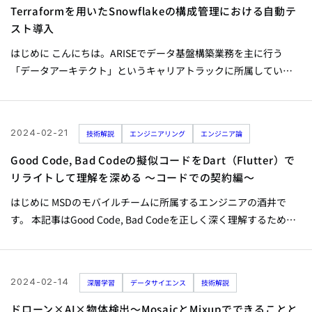
スされ、巷で話題になっていました。その中でも特に気になって
Terraformを用いたSnowflakeの構成管理における自動テ
いたのは、次のコメントです。 We’re teaching AI to
スト導入
understand...
はじめに こんにちは。ARISEでデータ基盤構築業務を主に行う
「データアーキテクト」というキャリアトラックに所属している
エンジニアの田畑です。先日当社のテックブログの記事でも触れ
ましたが、現在私はSnowflakeでの大規模データ基盤構築に携わ
っています。 そのプロジェクトにおいて、データ基盤のインフラ
2024-02-21
技術解説
エンジニアリング
エンジニア論
面における品質担保の負担軽減を図るべく、自動テストを導入し
ました。更に、導入後の運用で見えてきた課題を解決する改善に
Good Code, Bad Codeの擬似コードをDart（Flutter）で
も取り組みました。今回はその導入と改善について、経緯や取組
リライトして理解を深める 〜コードでの契約編〜
の詳細を共有したいと思います。 前提 SnowflakeはPRD, STG,
はじめに MSDのモバイルチームに所属するエンジニアの酒井で
DEVの3面構成(アカウントレベルで分離)...
す。 本記事はGood Code, Bad Codeを正しく深く理解するため
に、書籍内で登場する擬似コードをDartでリライトして要点を解
説する記事です。 Good Code, Bad Code ～持続可能な開発のため
のソフトウェアエンジニア的思考 - 秀和システム あなたの学びを
2024-02-14
深層学習
データサイエンス
技術解説
サポート！ 本記事は2記事目で、1記事目は以下です。 Good Code,
Bad Codeの擬似コードをDart（Flutter）でリライトして理解を深
ドローン×AI×物体検出～MosaicとMixupでできることと