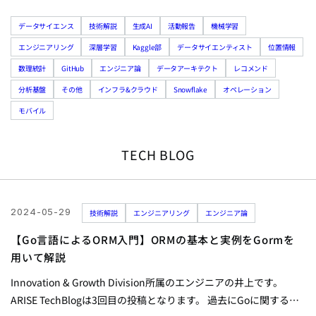
データサイエンス
技術解説
生成AI
活動報告
機械学習
エンジニアリング
深層学習
Kaggle部
データサイエンティスト
位置情報
数理統計
GitHub
エンジニア論
データアーキテクト
レコメンド
分析基盤
その他
インフラ&クラウド
Snowflake
オペレーション
モバイル
TECH BLOG
2024-05-29
技術解説
エンジニアリング
エンジニア論
【Go言語によるORM入門】ORMの基本と実例をGormを
用いて解説
Innovation & Growth Division所属のエンジニアの井上です。
ARISE TechBlogは3回目の投稿となります。 過去にGoに関する記