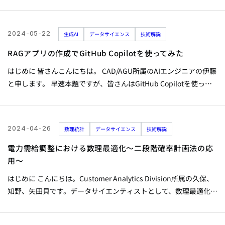
事を投稿してきました。 【Go言語入門】「Go」の概要や特徴と
は？社内のAPI開発プロジェクトで採用して分かったこと 【Go言
語でホットリロード】AirとDockerによるAPI開発環境 今回は我々
2024-05-22
生成AI
データサイエンス
技術解説
のプロジェクトで利用している技術の一つであるObject-
Relational Mapping（以下ORM）をGo言語（以下Go）を用いなが
RAGアプリの作成でGitHub Copilotを使ってみた
ら紹介します。 ORMとは...
はじめに 皆さんこんにちは。 CAD/AGU所属のAIエンジニアの伊藤
と申します。 早速本題ですが、皆さんはGitHub Copilotを使って
いますか？ リリースからしばらく経ちましたが、ARISEでもトラ
イアル運用が始まり、周りから色々な感想が聞こえてきます。 私
もトライアルで使うことができたので、今回はAIエンジニアの業務
2024-04-26
数理統計
データサイエンス
技術解説
観点からGitHub Copilotをレビューしてみようと思います。 ※こ
のレビューは2024年2月時点での内容です。今はさらに性能向上し
電力需給調整における数理最適化～二段階確率計画法の応
ているかもしれません。 レビュー方法について...
用～
はじめに こんにちは。Customer Analytics Division所属の久保、
知野、矢田貝です。データサイエンティストとして、数理最適化技
術を用いて電力の需給調整業務を高度化するプロジェクトに携わ
っております。本記事では、不確実性を考慮した予測・最適化の