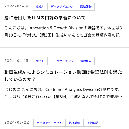
技術について、電力業界への応用を例に挙げて解説します。...
2024-04-19
生成AI
データサイエンス
活動報告
層に着目したLLMの口調の学習について
こんにちは。Innovation & Growth Divisionの渋谷です。今回は3
月10日に行われた【第3回】生成AIなんでもLT会の登壇内容の記事
です。 ▼登壇資料はこちら 【第3回】生成AIなんでもLT会
2024_0304なんでも生成AI_sergicalsix.pptx from ARISE analytics
はじめに LLMのファインチューニングをしていると、ふと「学習
2024-04-15
生成AI
データサイエンス
活動報告
した情報ってどこに保存されているんだろう？」と思うことはあ
りませんか？ LLMの知識がどこに保存されているのかというお話
動画生成AIによるシミュレーション動画は物理法則を満た
は、議論されていて「全結合層に知識が保存されている」という
しているのか？
仮説などあります。...
はじめに こんにちは。Customer Analytics Divisionの奥井です。
今回は3月10日に行われた【第3回】生成AIなんでもLT会で登壇し
た内容をまとめます。 登壇内容について 発表資料のリンクはこち
ら （諸事情により、冒頭に会社説明の資料を含みます） 【第3回
生成AIなんでもLT会資料】_動画生成AIと物理法則_v0.2.pptx from
2024-03-22
データアーキテクト
分析基盤
技術解説
ARISE analytics テーマを選んだ理由 動画生成AI「Sora」がリリー