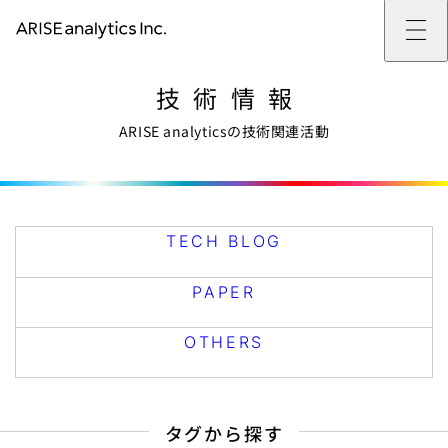
ARISE analyticsとは
技術情報
ARISE analyticsとはトップ
サービス
ミッション・バリュー
提供サービストップ
実績
事例
ARISE analyticsの技術関連活動
ARISE analyticsの強み
位置情報マーケティング
支援実績トップ
企業情報
働きがいのある会社づくり
カスタマーサポート改革
データドリブン改革の推進支援
企業情報トップ
ニュース
ドローン・ビジネス活用
新規事業の立ち上げ支援
会社概要
ニューストップ
技術情報
データ・AI人材育成支援
データ分析基盤の構築・活用支援
CEOメッセージ
インフォメーション
技術情報トップ
採用
生成AI活用支援
サステナビリティ
プレスリリース
TECH BLOG
採用トップ
TECH BLOG
お問い合わせ
イベント
PAPER
新卒採用
OTHERS
中途採用
PAPER
社員インタビュー
成長支援
キャリア開発
OTHERS
働く環境
数字で見るARISE analytics
タグから探す