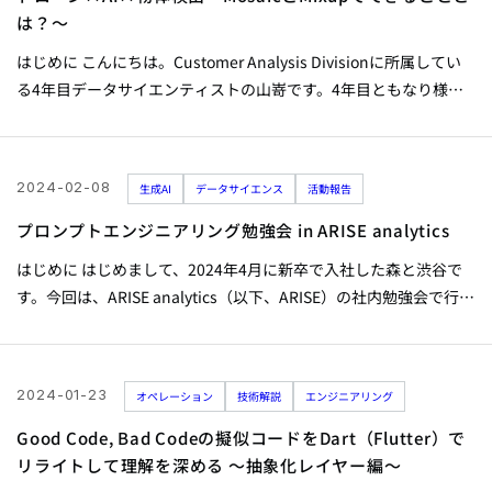
める 〜抽象化レイヤー編〜 | 株式会社ARISE analytics（アライズ
は？～
アナリティクス）...
はじめに こんにちは。Customer Analysis Divisionに所属してい
る4年目データサイエンティストの山嵜です。4年目ともなり様々
なプロジェクトを経験してきましたが、現在はドローン×AI×物
体検出をテーマとしたプロジェクトを担当しております。こちら
のチームでは、ドローンの空撮画像を対象として、特定物体を検
2024-02-08
生成AI
データサイエンス
活動報告
出するシステムの実証実験・開発をおこなっております。 今回ご
紹介させていただくのは、学習画像の水増し手法（Data...
プロンプトエンジニアリング勉強会 in ARISE analytics
はじめに はじめまして、2024年4月に新卒で入社した森と渋谷で
す。今回は、ARISE analytics（以下、ARISE）の社内勉強会で行っ
た「プロンプトエンジニアリング勉強会」の実施内容の紹介をさ
せていただきます。 背景 ChatGPTを筆頭に、大規模言語モデルは
文章作成やプログラミングのサポートなど、多岐にわたる分野で
2024-01-23
オペレーション
技術解説
エンジニアリング
の活用が進み、現代の業務に不可欠なツールへと急速に変わりつ
つあります。...
Good Code, Bad Codeの擬似コードをDart（Flutter）で
リライトして理解を深める 〜抽象化レイヤー編〜