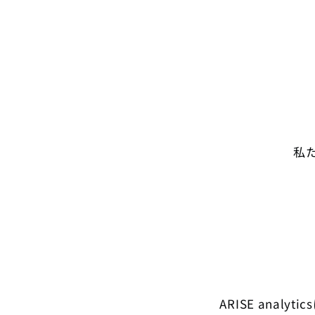
私
ARISE analyti