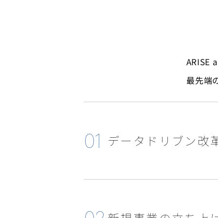
ARIS
最先端
01
データドリブン改
新規事業の立ち上