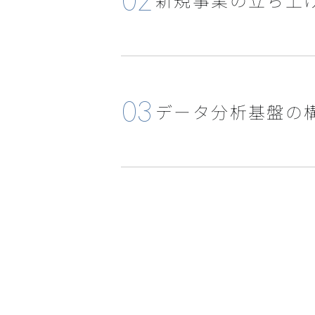
02
03
データ分析基盤の