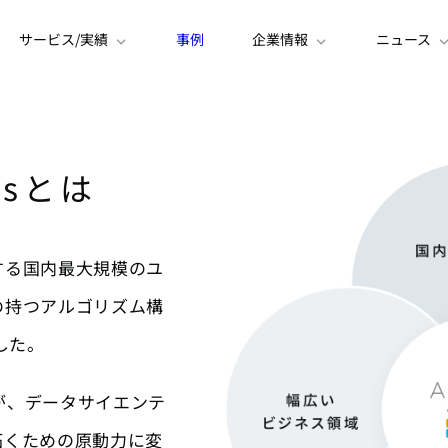
サービス/実績
事例
企業情報
ニュース
膨
導き
icsとは
が保有する国内最大規模のユ
の持つアルゴリズム構
した。
が、データサイエンテ
拓くための原動力に変