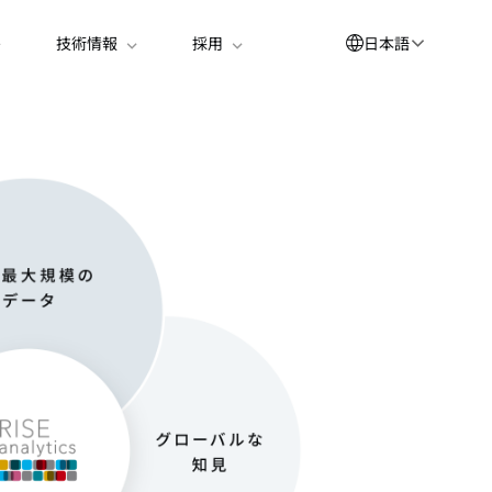
日本語
技術情報
採用
大なデータから
English
العربية
出した最適解で
简体中文
Suomi
世界を変える
한국어
Deutsch
Español
Bahasa Indonesia
Français
Português