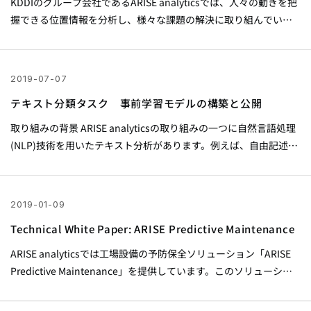
KDDIのグループ会社であるARISE analyticsでは、人々の動きを把
握できる位置情報を分析し、様々な課題の解決に取り組んでいま
す。本記事では、KDDIおよびARISE analyticsが分析している位置
情報の特徴や、その活用例を紹介します。 位置情報とは 1. 位置情
報の概要 位置情報とは、人や動物、車両など、動く物体の位置を
2019-07-07
測位した情報のことを指します。位置を測位する方法は様々あり
テキスト分類タスク 事前学習モデルの構築と公開
ますが、ARISE...
取り組みの背景 ARISE analyticsの取り組みの一つに自然言語処理
(NLP)技術を用いたテキスト分析があります。例えば、自由記述の
アンケート（約10万件/月）を100以上のカテゴリに分類し分析す
るという案件が該当します。 NLPの分野では、2018年から転移学
習の活用が進み、様々なNLPタスクにおいて精度の向上が報告さ
2019-01-09
れました。転移学習はあるデータセットで事前学習させたモデル
Technical White Paper: ARISE Predictive Maintenance
を別のデータセットに転用する手法で、特に教師データ量が少な
い状況で、精度向上を図るために用いられます。 ARISE...
ARISE analyticsでは工場設備の予防保全ソリューション「ARISE
Predictive Maintenance」を提供しています。このソリューショ
ンは、機械学習を用いて機器の故障に繋がると思われる軽微な異
常を予兆として検出することで工場設備の予防保全を可能にしま