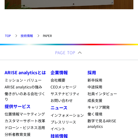
TOP
技術情報
PAPER
PAGE TOP
ARISE analyticsとは
企業情報
採用
ミッション・バリュー
会社概要
新卒採用
ARISE analyticsの強み
CEOメッセージ
中途採用
働きがいのある会社づく
サステナビリティ
社員インタビュー
り
お問い合わせ
成長支援
提供サービス
ニュース
キャリア開発
位置情報マーケティング
働く環境
インフォメーション
カスタマーサポート改革
数字で見るARISE
プレスリリース
analytics
ドローン・ビジネス活用
イベント
分析者教育支援
技術情報