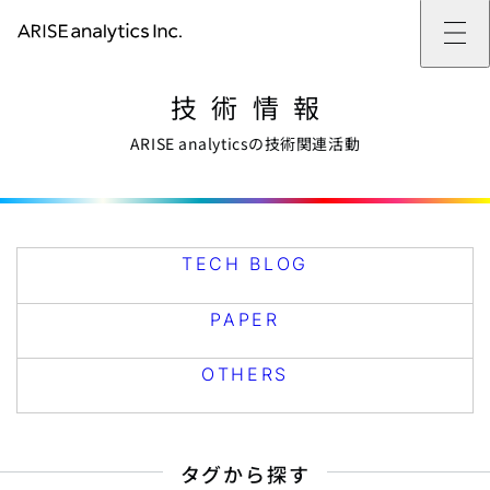
ARISE analyticsとは
技術情報
ARISE analyticsとはトップ
サービス
ミッション・バリュー
提供サービストップ
実績
事例
ARISE analyticsの技術関連活動
ARISE analyticsの強み
位置情報マーケティング
支援実績トップ
企業情報
働きがいのある会社づくり
カスタマーサポート改革
データドリブン改革の推進支援
企業情報トップ
ニュース
ドローン・ビジネス活用
新規事業の立ち上げ支援
会社概要
ニューストップ
技術情報
データ・AI人材育成支援
データ分析基盤の構築・活用支援
CEOメッセージ
インフォメーション
技術情報トップ
採用
生成AI活用支援
サステナビリティ
プレスリリース
TECH BLOG
採用トップ
TECH BLOG
お問い合わせ
イベント
PAPER
新卒採用
OTHERS
中途採用
PAPER
社員インタビュー
成長支援
キャリア開発
OTHERS
働く環境
数字で見るARISE analytics
タグから探す