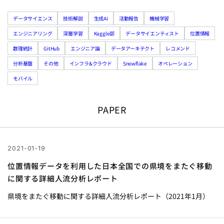
データサイエンス
技術解説
生成AI
活動報告
機械学習
エンジニアリング
深層学習
Kaggle部
データサイエンティスト
位置情報
数理統計
GitHub
エンジニア論
データアーキテクト
レコメンド
分析基盤
その他
インフラ&クラウド
Snowflake
オペレーション
モバイル
PAPER
2021-01-19
位置情報データを利用した日本全国での県境をまたぐ移動
に関する詳細人流分析レポート
県境をまたぐ移動に関する詳細人流分析レポート（2021年1月）