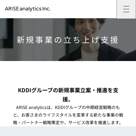
ARISE analyticsとは
ARISE analyticsとはトップ
サービス
ミッション・バリュー
提供サービストップ
実績
新規事業の
立ち上げ支援
事例
ARISE analyticsの強み
位置情報マーケティング
支援実績トップ
企業情報
働きがいのある会社づくり
カスタマーサポート改革
データドリブン改革の推進支援
企業情報トップ
ニュース
ドローン・ビジネス活用
新規事業の立ち上げ支援
会社概要
ニューストップ
技術情報
データ・AI人材育成支援
データ分析基盤の構築・活用支援
CEOメッセージ
インフォメーション
技術情報トップ
採用
生成AI活用支援
サステナビリティ
プレスリリース
TECH BLOG
採用トップ
お問い合わせ
イベント
PAPER
新卒採用
OTHERS
中途採用
KDDIグループの新規事業立案・推進を支
社員インタビュー
成長支援
援。
キャリア開発
ARISE analyticsは、KDDIグループの中期経営戦略のも
働く環境
と、
お客さまのライフスタイルを変革する新たな事業の戦
数字で見るARISE analytics
略・パートナー戦略策定や、サービス改革を推進します。