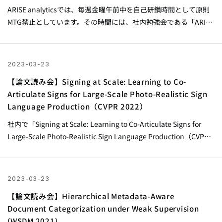
ARISE analyticsでは、毎週金曜午前中を自己研鑽時間として原則
MTG禁止としています。その時間には、社内勉強会である「ARISE
university Training」が毎週開催されており、全社員及び業界のト
ップランナーなどが講師・ファシリテーターとなり、年間 約100件
の講座やLTなどを実施しています。 今回は「ARISE university
2023-03-23
Training」で、Marketing Solution Divisionの渋谷さんが行った
【論文読み会】Signing at Scale: Learning to Co-
「【論文レベルで理解しよう！】大規模言語モデル（LLM）編」
Articulate Signs for Large-Scale Photo-Realistic Sign
という講義の資料を展開します。 【論文レベルで理解しよ
Language Production（CVPR 2022）
う！】...
社内で「Signing at Scale: Learning to Co-Articulate Signs for
Large-Scale Photo-Realistic Sign Language Production（CVPR
2022）」の論文読み会を行った際の資料です。 Signing at Scale:
Learning to Co-Articulate Signs for Large-Scale Photo-Realistic
Sign Language Production（CVPR 2022） from ARISE analytics
2023-03-23
【論文読み会】Hierarchical Metadata-Aware
Document Categorization under Weak Supervision​
(WSDM 2021)​