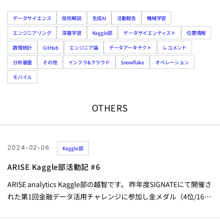
データサイエンス
技術解説
生成AI
活動報告
機械学習
エンジニアリング
深層学習
Kaggle部
データサイエンティスト
位置情報
数理統計
GitHub
エンジニア論
データアーキテクト
レコメンド
分析基盤
その他
インフラ&クラウド
Snowflake
オペレーション
モバイル
OTHERS
2024-02-06
Kaggle部
ARISE Kaggle部活動記 #6
ARISE analytics Kaggle部の越智です。 昨年度SIGNATEにて開催さ
れた第1回金融データ活用チャレンジに参加し金メダル（4位/1658
人）を獲得することができました。そこで今回は、このコンペの