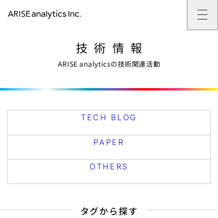
ARISE analyticsとは
技術情報
ARISE analyticsとはトップ
サービス
ミッション・バリュー
提供サービストップ
実績
事例
ARISE analyticsの技術関連活動
ARISE analyticsの強み
位置情報マーケティング
支援実績トップ
企業情報
働きがいのある会社づくり
カスタマーサポート改革
データドリブン改革の推進支援
企業情報トップ
ニュース
ドローン・ビジネス活用
新規事業の立ち上げ支援
会社概要
ニューストップ
技術情報
データ・AI人材育成支援
データ分析基盤の構築・活用支援
CEOメッセージ
インフォメーション
技術情報トップ
採用
生成AI活用支援
サステナビリティ
プレスリリース
TECH BLOG
採用トップ
TECH BLOG
お問い合わせ
イベント
PAPER
新卒採用
OTHERS
中途採用
PAPER
社員インタビュー
成長支援
キャリア開発
OTHERS
働く環境
数字で見るARISE analytics
タグから探す