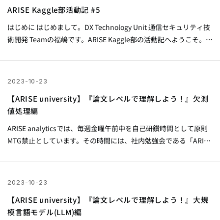
ました。 『ARISE analytics Advent Calendar 2023』はこちら 投
ARISE Kaggle部活動記 #5
稿した記事のすべてをこちらでもご紹介します。ぜひ、ご覧くだ
はじめに はじめまして。DX Technology Unit 通信セキュリティ技
さい。 12/1...
術開発 Teamの福嶋です。ARISE Kaggle部の活動記へようこそ。
今回、データ分析コンペティションプラットフォームである
Kaggleにて開催されたCommonLit - Evaluate Student
Summariesにソロで参加し、2064人中12位で入賞（金メダ
2023-10-23
ル！）、そして念願のKaggle Competition Masterとなることがで
【ARISE university】『論文レベルで理解しよう！』欠測
きました。 今回は、そのコンペの解法を紹介したいと思います。
値処理編
コンペの概要 このコンペの目標は、学生が要約した文章の質を定
量的に評価することです。...
ARISE analyticsでは、毎週金曜午前中を自己研鑽時間として原則
MTG禁止としています。その時間には、社内勉強会である「ARISE
university Training」が毎週開催されており、全社員及び業界のト
ップランナーなどが講師・ファシリテーターとなり、年間 約100件
の講座やLTなどを実施しています。 今回は「ARISE university
2023-10-23
Training」で、Marketing Solution Divisionの田中さんが行った
【ARISE university】『論文レベルで理解しよう！』大規
「【論文レベルで理解しよう！】欠損値処理編」という講義の資
模言語モデル(LLM)編
料を展開します。