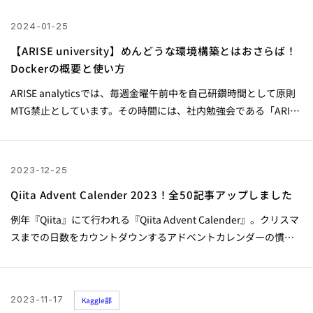
取り組み内容、解法の解説を行いたいと思います。 最終リーダー
ボード コンペ概要 コンペの目的 まずは今回のコンペの概要につい
2024-01-25
て説明します。...
【ARISE university】めんどうな環境構築とはおさらば！
Dockerの概要と使い方
ARISE analyticsでは、毎週金曜午前中を自己研鑽時間として原則
MTG禁止としています。その時間には、社内勉強会である「ARISE
university Training」が毎週開催されており、全社員及び業界のト
ップランナーなどが講師・ファシリテーターとなり、年間 約100件
の講座やLTなどを実施しています。 今回は「ARISE university
2023-12-25
Training」で、Marketing Solution Divisionの森さんが行った「め
Qiita Advent Calender 2023！全50記事アップしました
んどうな環境構築とはおさらば！Dockerの概要と使い方」という
講義の資料を展開します。
例年『Qiita』にて行われる『Qiita Advent Calender』。クリスマ
スまでの日数をカウントダウンするアドベントカレンダーの慣習
にもとづいて12月1日から25日までの期間に記事投稿するイベント
です。 ARISE analyticsは昨年に続き今年も参加し、データサイエ
ンティスト・AIエンジニア・ソリューションエンジニア・データ
2023-11-17
Kaggle部
アーキテクトといった様々な職種のメンバーが全50記事を投稿し