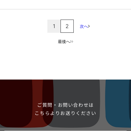
析コンペティションへ参加・上位ランクインを目指し、部員30名
(2022年5月)で活動しています。 今までに参加したコンペティショ
ンの結果は以下の通りです。 M5 Forcasting - Accuracy @ Kaggle
(398/5598 銅ランク) 対戦ゲームデータ分析甲子園 @ProbSpace
1
2
次へ
(50・72/567 銀・銅ランク 2チーム) 今回は、5月初旬までKaggle
で行われていた、NBME – Score Clinical...
最後へ
ご質問・お問い合わせは
こちらよりお送りください