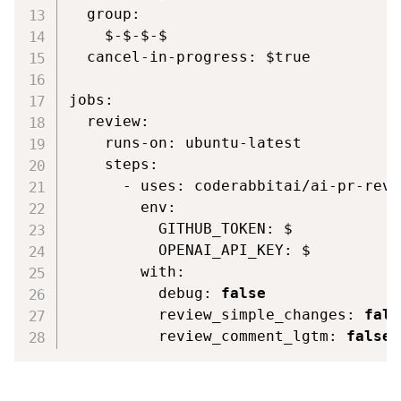
group
:
    $
-
$
-
$
-
$

cancel-in-progress
:
 $true

jobs
:
review
:
runs-on
:
 ubuntu
-
latest

steps
:
-
uses
:
 coderabbitai/ai
-
pr
-
revi
env
:
GITHUB_TOKEN
:
 $

OPENAI_API_KEY
:
 $

with
:
debug
:
false
review_simple_changes
:
fals
review_comment_lgtm
:
false