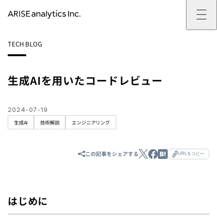
ARISE analyticsとは
TECH BLOG
ARISE analyticsとはトップ
サービス
ミッション・バリュー
提供サービストップ
実績
事例
ARISE analyticsの強み
位置情報マーケティング
支援実績トップ
企業情報
働きがいのある会社づくり
カスタマーサポート改革
データドリブン改革の推進支援
生成AIを用いたコードレビュー
企業情報トップ
ニュース
ドローン・ビジネス活用
新規事業の立ち上げ支援
会社概要
ニューストップ
技術情報
データ・AI人材育成支援
データ分析基盤の構築・活用支援
CEOメッセージ
インフォメーション
技術情報トップ
採用
生成AI活用支援
2024-07-19
サステナビリティ
プレスリリース
TECH BLOG
採用トップ
生成AI
技術解説
エンジニアリング
お問い合わせ
イベント
PAPER
新卒採用
OTHERS
中途採用
社員インタビュー
成長支援
この記事をシェアする
URLをコピー
キャリア開発
働く環境
数字で見るARISE analytics
はじめに