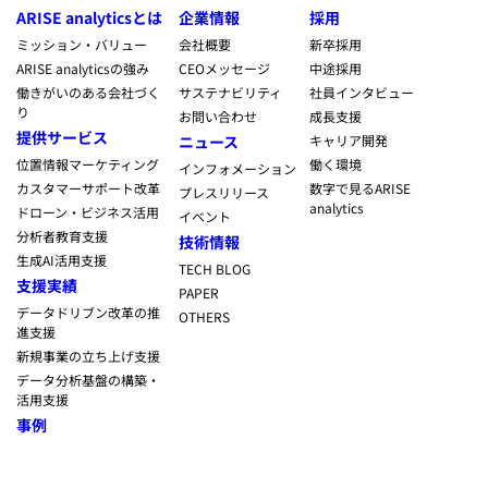
ARISE analyticsとは
企業情報
採用
ミッション・バリュー
会社概要
新卒採用
ARISE analyticsの強み
CEOメッセージ
中途採用
働きがいのある会社づく
サステナビリティ
社員インタビュー
り
お問い合わせ
成長支援
提供サービス
ニュース
キャリア開発
位置情報マーケティング
働く環境
インフォメーション
カスタマーサポート改革
数字で見るARISE
プレスリリース
analytics
ドローン・ビジネス活用
イベント
分析者教育支援
技術情報
生成AI活用支援
TECH BLOG
支援実績
PAPER
データドリブン改革の推
OTHERS
進支援
新規事業の立ち上げ支援
データ分析基盤の構築・
活用支援
事例