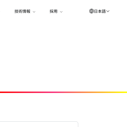
日本語
技術情報
採用
English
العربية
せ
简体中文
Suomi
한국어
Deutsch
Español
Bahasa Indonesia
Français
Português