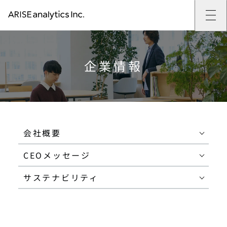
ARISE analyticsとは
ARISE analyticsとはトップ
サービス
ミッション・バリュー
提供サービストップ
実績
企業情報
事例
ARISE analyticsの強み
位置情報マーケティング
支援実績トップ
企業情報
働きがいのある会社づくり
カスタマーサポート改革
データドリブン改革の推進支援
企業情報トップ
ニュース
ドローン・ビジネス活用
新規事業の立ち上げ支援
会社概要
ニューストップ
技術情報
データ・AI人材育成支援
データ分析基盤の構築・活用支援
CEOメッセージ
インフォメーション
技術情報トップ
採用
生成AI活用支援
サステナビリティ
プレスリリース
TECH BLOG
採用トップ
お問い合わせ
イベント
PAPER
新卒採用
会社概要
OTHERS
中途採用
社員インタビュー
CEOメッセージ
成長支援
キャリア開発
サステナビリティ
働く環境
数字で見るARISE analytics