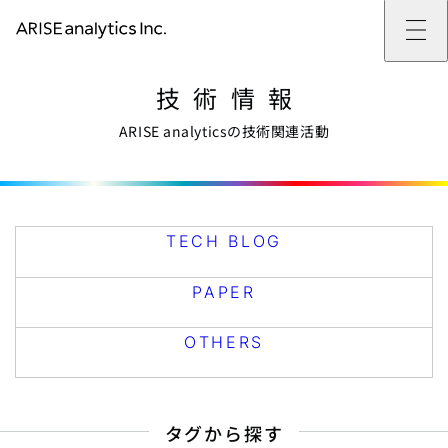
ARISE analyticsとは
技術情報
ARISE analyticsとはトップ
サービス
ミッション・バリュー
提供サービストップ
実績
事例
ARISE analyticsの技術関連活動
ARISE analyticsの強み
位置情報マーケティング
支援実績トップ
企業情報
働きがいのある会社づくり
カスタマーサポート改革
データドリブン改革の推進支援
企業情報トップ
ニュース
ドローン・ビジネス活用
新規事業の立ち上げ支援
会社概要
ニューストップ
技術情報
データ・AI人材育成支援
データ分析基盤の構築・活用支援
CEOメッセージ
インフォメーション
技術情報トップ
採用
生成AI活用支援
サステナビリティ
プレスリリース
TECH BLOG
採用トップ
TECH BLOG
お問い合わせ
イベント
PAPER
新卒採用
OTHERS
中途採用
PAPER
社員インタビュー
成長支援
キャリア開発
OTHERS
働く環境
数字で見るARISE analytics
タグから探す