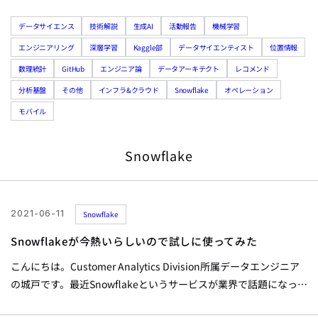
データサイエンス
技術解説
生成AI
活動報告
機械学習
エンジニアリング
深層学習
Kaggle部
データサイエンティスト
位置情報
数理統計
GitHub
エンジニア論
データアーキテクト
レコメンド
分析基盤
その他
インフラ&クラウド
Snowflake
オペレーション
モバイル
Snowflake
2021-06-11
Snowflake
Snowflakeが今熱いらしいので試しに使ってみた
こんにちは。Customer Analytics Division所属データエンジニア
の城戸です。最近Snowflakeというサービスが業界で話題になって
います。社内の分析環境の選定にあたり、使い勝手やコストの観点