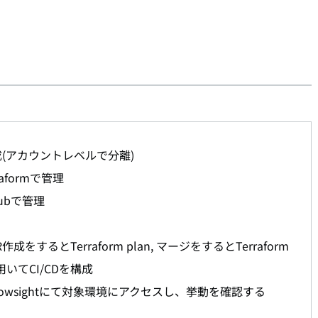
3面構成(アカウントレベルで分離)
aformで管理
Hubで管理
るとTerraform plan, マージをするとTerraform
を用いてCI/CDを構成
際にSnowsightにて対象環境にアクセスし、挙動を確認する