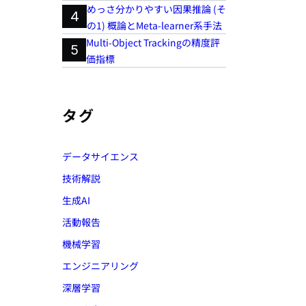
めっさ分かりやすい因果推論 (そ
4
の1) 概論とMeta-learner系手法
Multi-Object Trackingの精度評
5
価指標
タグ
データサイエンス
技術解説
生成AI
活動報告
機械学習
エンジニアリング
深層学習