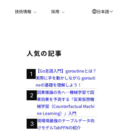
日本語
技術情報
採用
English
العربية
简体中文
人気の記事
Suomi
【Go言語入門】goroutineとは？
한국어
1
実際に手を動かしながら gorouti
Deutsch
neの基礎を理解しよう！
因果推論の先へ―機械学習で因
Español
2
果効果を予測する『反実仮想機
Bahasa Indonesia
械学習（Counterfactual Machi
ne Learning）』入門
Français
現環境最強のテーブルデータ向
3
Português
けモデルTabPFNの紹介