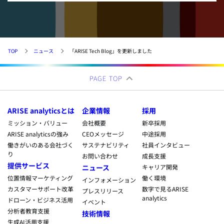
TOP
ニュース
「ARISE Tech Blog」を更新しました
PAGE TOP
ARISE analyticsとは
企業情報
採用
ミッション・バリュー
会社概要
新卒採用
ARISE analyticsの強み
CEOメッセージ
中途採用
働きがいのある会社づく
サステナビリティ
社員インタビュー
り
お問い合わせ
成長支援
提供サービス
ニュース
キャリア開発
位置情報マーケティング
働く環境
インフォメーション
カスタマーサポート改革
数字で見るARISE
プレスリリース
analytics
ドローン・ビジネス活用
イベント
分析者教育支援
技術情報
生成AI活用支援