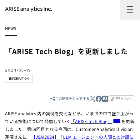
ARISE analyticsとは
NEWS
ARISE analyticsとはトップ
サービス
ミッション・バリュー
提供サービストップ
実績
事例
ARISE analyticsの強み
位置情報マーケティング
支援実績トップ
企業情報
働きがいのある会社づくり
カスタマーサポート改革
データドリブン改革の推進支援
「ARISE Tech Blog」を更新しました
企業情報トップ
ニュース
ドローン・ビジネス活用
新規事業の立ち上げ支援
会社概要
ニューストップ
技術情報
データ・AI人材育成支援
データ分析基盤の構築・活用支援
CEOメッセージ
インフォメーション
技術情報トップ
採用
生成AI活用支援
2024-06-19
サステナビリティ
プレスリリース
TECH BLOG
採用トップ
INFORMATION
お問い合わせ
イベント
PAPER
新卒採用
OTHERS
中途採用
社員インタビュー
この記事をシェアする
成長支援
URLをコピー
キャリア開発
働く環境
ARISE analytics 内の実例を交えながら、いま世の中で盛り上がっ
数字で見るARISE analytics
ている技術について発信していく
「ARISE Tech Blog」
を更新
しました。第69回目となる今回は、Customer Analytics Division
芹澤さん
に「
【JSAI2024】『LLM エージェントの人間との対話に