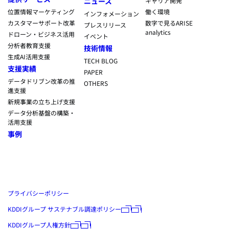
ニュース
キャリア開発
位置情報マーケティング
働く環境
インフォメーション
カスタマーサポート改革
数字で見るARISE
プレスリリース
analytics
ドローン・ビジネス活用
イベント
分析者教育支援
技術情報
生成AI活用支援
TECH BLOG
支援実績
PAPER
データドリブン改革の推
OTHERS
進支援
新規事業の立ち上げ支援
データ分析基盤の構築・
活用支援
事例
プライバシーポリシー
KDDIグループ サステナブル調達ポリシー
KDDIグループ人権方針