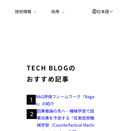
日本語
技術情報
採用
English
العربية
简体中文
Suomi
TECH BLOGの
한국어
おすすめ記事
Deutsch
Español
RAG評価フレームワーク「Raga
1
s」の紹介
Bahasa Indonesia
因果推論の先へ―機械学習で因
2
Français
果効果を予測する『反実仮想機
械学習（Counterfactual Machi
Português