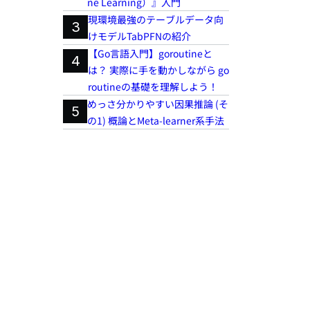
ne Learning）』入門
現環境最強のテーブルデータ向
3
けモデルTabPFNの紹介
【Go言語入門】goroutineと
4
は？ 実際に手を動かしながら go
routineの基礎を理解しよう！
めっさ分かりやすい因果推論 (そ
5
の1) 概論とMeta-learner系手法