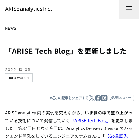
ARISE analyticsとは
NEWS
ARISE analyticsとはトップ
サービス
ミッション・バリュー
提供サービストップ
実績
事例
ARISE analyticsの強み
位置情報マーケティング
支援実績トップ
企業情報
働きがいのある会社づくり
カスタマーサポート改革
データドリブン改革の推進支援
「ARISE Tech Blog」を更新しました
企業情報トップ
ニュース
ドローン・ビジネス活用
新規事業の立ち上げ支援
会社概要
ニューストップ
技術情報
データ・AI人材育成支援
データ分析基盤の構築・活用支援
CEOメッセージ
インフォメーション
技術情報トップ
採用
生成AI活用支援
2022-10-05
サステナビリティ
プレスリリース
TECH BLOG
採用トップ
INFORMATION
お問い合わせ
イベント
PAPER
新卒採用
OTHERS
中途採用
社員インタビュー
この記事をシェアする
成長支援
URLをコピー
キャリア開発
働く環境
ARISE analytics 内の実例を交えながら、いま世の中で盛り上がっ
数字で見るARISE analytics
ている技術について発信していく
「ARISE Tech Blog」
を更新しま
した。第37回目となる今回は、
Analytics Delivery Division
でバッ
クエンド開発をしているエンジニアのナムさん
に「
【Go言語入