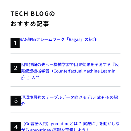
TECH BLOGの
おすすめ記事
RAG評価フレームワーク「Ragas」の紹介
1
因果推論の先へ―機械学習で因果効果を予測する『反
2
実仮想機械学習（Counterfactual Machine Learnin
g）』入門
現環境最強のテーブルデータ向けモデルTabPFNの紹
3
介
【Go言語入門】goroutineとは？ 実際に手を動かしな
4
がら goroutineの基礎を理解しよう！