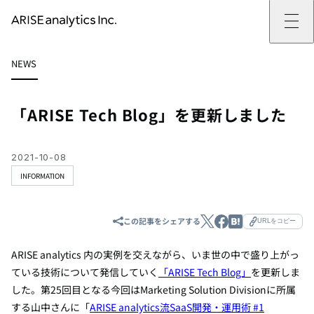
ARISE analyticsとは
NEWS
ARISE analyticsとはトップ
サービス
ミッション・バリュー
提供サービストップ
実績
事例
ARISE analyticsの強み
位置情報マーケティング
支援実績トップ
企業情報
働きがいのある会社づくり
カスタマーサポート改革
データドリブン改革の推進支援
「ARISE Tech Blog」を更新しました
企業情報トップ
ニュース
ドローン・ビジネス活用
新規事業の立ち上げ支援
会社概要
ニューストップ
技術情報
データ・AI人材育成支援
データ分析基盤の構築・活用支援
CEOメッセージ
インフォメーション
技術情報トップ
採用
生成AI活用支援
2021-10-08
サステナビリティ
プレスリリース
TECH BLOG
採用トップ
INFORMATION
お問い合わせ
イベント
PAPER
新卒採用
OTHERS
中途採用
社員インタビュー
この記事をシェアする
成長支援
URLをコピー
キャリア開発
働く環境
ARISE analytics 内の実例を交えながら、いま世の中で盛り上がっ
数字で見るARISE analytics
ている技術について発信していく
「ARISE Tech Blog」
を更新しま
した。第25回目となる今回はMarketing Solution
Division
に所属
する山中さんに「
ARISE analytics流SaaS開発・運用術 #1