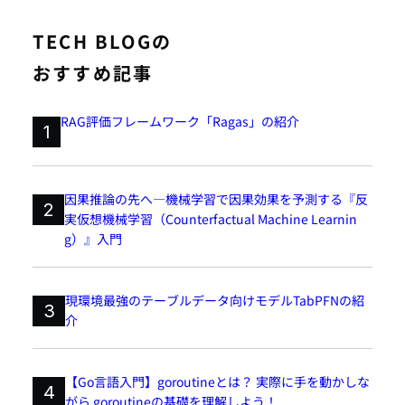
TECH BLOGの
おすすめ記事
RAG評価フレームワーク「Ragas」の紹介
1
因果推論の先へ―機械学習で因果効果を予測する『反
2
実仮想機械学習（Counterfactual Machine Learnin
g）』入門
現環境最強のテーブルデータ向けモデルTabPFNの紹
3
介
【Go言語入門】goroutineとは？ 実際に手を動かしな
4
がら goroutineの基礎を理解しよう！