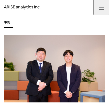
ARISE analyticsとは
事例
ARISE analyticsとはトップ
サービス
ミッション・バリュー
提供サービストップ
実績
事例
ARISE analyticsの強み
位置情報マーケティング
支援実績トップ
企業情報
働きがいのある会社づくり
カスタマーサポート改革
データドリブン改革の推進支援
企業情報トップ
ニュース
ドローン・ビジネス活用
新規事業の立ち上げ支援
会社概要
ニューストップ
技術情報
データ・AI人材育成支援
データ分析基盤の構築・活用支援
CEOメッセージ
インフォメーション
技術情報トップ
採用
生成AI活用支援
サステナビリティ
プレスリリース
TECH BLOG
採用トップ
お問い合わせ
イベント
PAPER
新卒採用
OTHERS
中途採用
社員インタビュー
成長支援
キャリア開発
働く環境
数字で見るARISE analytics