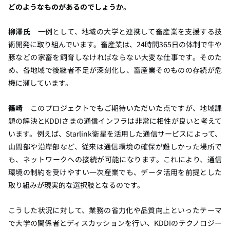
どのようなものがあるのでしょうか。
柳澤氏
一例として、地域の大学と連携して畜産業を支援する技
術開発に取り組んでいます。畜産業は、24時間365日の体制で牛や
豚などの家畜を飼育しなければならない大変な仕事です。そのた
め、各地域で後継者不足が深刻化し、畜産業そのものの存続が危
機に瀕しています。
篠崎
このプロジェクトでもご期待いただいた点ですが、地域課
題の解決とKDDIさまの通信インフラは非常に相性が良いと考えて
います。例えば、Starlink衛星を活用した通信サービスによって、
山間部や沿岸部など、従来は通信環境の確保が難しかった場所で
も、ネットワークへの接続が可能になります。これにより、通信
環境の制約を受けやすい一次産業でも、データ活用を前提とした
取り組みが現実的な選択肢となるのです。
こうした
状況に対して、業務の省力化や品質向上といったテーマ
で大学の関係者とディスカッションを行い、KDDIのテクノロジー