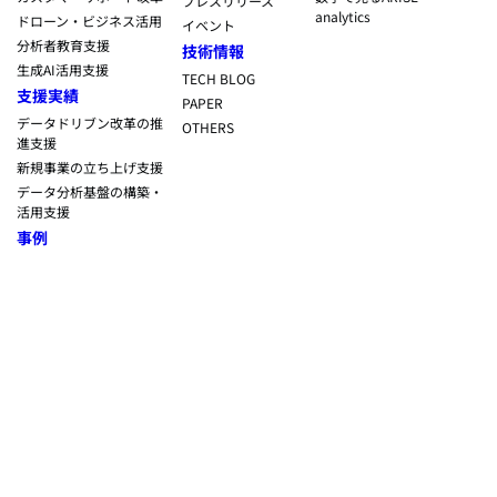
プレスリリース
analytics
ドローン・ビジネス活用
イベント
分析者教育支援
技術情報
生成AI活用支援
TECH BLOG
支援実績
PAPER
データドリブン改革の推
OTHERS
進支援
新規事業の立ち上げ支援
データ分析基盤の構築・
活用支援
事例
プライバシーポリシー
KDDIグループ サステナブル調達ポリシー
KDDIグループ人権方針
お取引先さま向けの人権侵害に関する相談・申告窓口