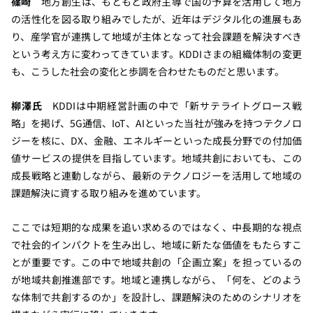
篠崎
地方創生は、もともと政府主導で国の予算を活用して地方
の活性化を図る取り組みでしたが、近年はデジタル化の進展もあ
り、産学官が連携して地域が主体となって社会課題を解決すべき
という考え方に変わってきています。KDDIさまの組織体制の変更
も、こうした社会の変化と歩調を合わせたものだと思います。
柳澤氏
KDDIは中期経営計画の中で「新サテライトグロース戦
略」を掲げ、5G通信、IoT、AIといった当社が強みを持つテクノロ
ジーを核に、DX、金融、エネルギーといった成長分野での付加価
値サービスの提供を目指しています。地域共創においても、この
成長戦略と連動しながら、最新のテクノロジーを活用して地域の
課題解決に資する取り組みを進めています。
ここでは短期的な成果を追い求めるのではなく、中長期的な視点
で社会的インパクトを生み出し、地域に新たな価値をもたらすこ
とが重要です。この中で地域共創の「企画立案」を担っているの
が地域共創推進部です。地域と連携しながら、「何を、どのよう
な体制で共創するのか」を設計し、課題解決のためのシナリオを