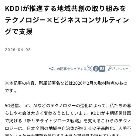
KDDIが推進する地域共創の取り組みを
テクノロジー×ビジネスコンサルティン
グで支援
2026-04-08
この記事をシェアする
URLをコピー
※本記事の内容、所属部署名などは
2026
年
2
月
の取材時点のもの
です
。
5G通信、IoT、AIなどのテクノロジーの進化によって、私たちの暮
らしや社会は大きく変わろうとしています。KDDIが中期経営計画
で掲げる「新サテライトグロース戦略」を支えるこれらのテクノ
ロジーは、日本全国の地域や自治体が抱える少子高齢化、人手不
足といった社会課題を解決する大きな可能性を秘めています。