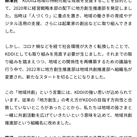
柳澤氏
KDDIは地域の持続可能な成長を支援することを目的とし
て、2020年に経営戦略本部の配下に地方創生推進部を発足しまし
た。当時は「人づくり」に重点を置き、地域の働き手の育成やデ
ジタル活用の支援、さらには起業家の創出などに取り組んできま
した。
しかし、コロナ禍などを経て社会環境が大きく転換したことで、
KDDIとしても取り組みを見直す必要が生じました。それまでの取
り組みを踏まえつつ、地域との関係性を再構築するための議論を
行う中で、2022年に地方創生推進部は地域共創推進部へ組織名が
変更され、新たなスタートを切ることになりました。
この「地域共創」という言葉には、KDDIの強い思いが込められて
います。従来の「地方創生」の考え方がKDDIの目指す方向性と合
致していないところがあったことから、私たちは地域の皆さまと
一緒に共創活動を広げていきたいという意味を込めて、地域共創
推進部という組織名に改めました。