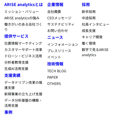
ARISE analyticsとは
企業情報
採用
ミッション・バリュー
会社概要
新卒採用
ARISE analyticsの強み
CEOメッセージ
中途採用
働きがいのある会社づく
サステナビリティ
社員インタビュー
り
お問い合わせ
成長支援
提供サービス
ニュース
キャリア開発
位置情報マーケティング
働く環境
インフォメーション
カスタマーサポート改革
数字で見るARISE
プレスリリース
analytics
ドローン・ビジネス活用
イベント
分析者教育支援
技術情報
生成AI活用支援
TECH BLOG
支援実績
PAPER
データドリブン改革の推
OTHERS
進支援
新規事業の立ち上げ支援
データ分析基盤の構築・
活用支援
事例