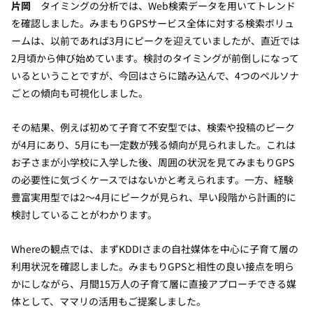
片岡
タイミングの分析では、Web検索データを用いてトレンド
を確認しました。みまもりGPSサービス全体に対する検索ボリュ
ームは、以前であれば3月にピークを迎えていましたが、直近では
2月頃から伸び始めています。検討のタイミングが前倒しになって
いるということですが、今回はさらに踏み込んで、4つのペルソナ
ごとの傾向も可視化しました。
その結果、例えば初めて子育て不安型では、検索や投稿のピーク
が4月にあり、5月にも一定数が残る傾向が見られました。これは
お子さまが小学校に入学した後、周囲の状況を見てみまもりGPS
の必要性に気づくケースではないかと考えられます。一方、経験
豊富実用型では2〜4月にピークが見られ、早い段階から計画的に
検討していることがわかります。
Whereの観点では、まずKDDIさまの自社媒体を中心に子育て層の
利用状況を確認しました。みまもりGPSと相性の良い接点を明ら
かにしながら、月間15万人の子育て層に直接アプローチできる媒
体として、ママリの活用もご提案しました。