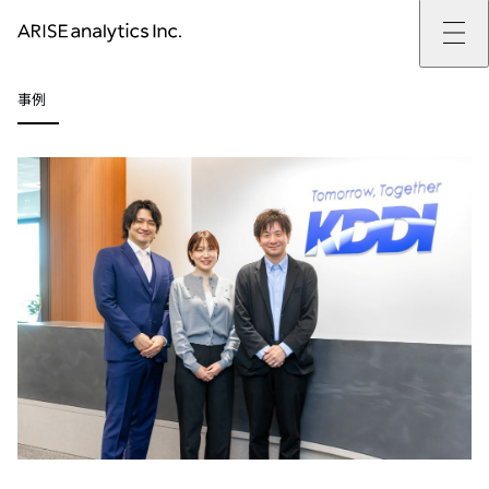
ARISE analyticsとは
事例
ARISE analyticsとはトップ
サービス
ミッション・バリュー
提供サービストップ
実績
事例
ARISE analyticsの強み
位置情報マーケティング
支援実績トップ
企業情報
働きがいのある会社づくり
カスタマーサポート改革
データドリブン改革の推進支援
企業情報トップ
ニュース
ドローン・ビジネス活用
新規事業の立ち上げ支援
会社概要
ニューストップ
技術情報
データ・AI人材育成支援
データ分析基盤の構築・活用支援
CEOメッセージ
インフォメーション
技術情報トップ
採用
生成AI活用支援
サステナビリティ
プレスリリース
TECH BLOG
採用トップ
お問い合わせ
イベント
PAPER
新卒採用
OTHERS
中途採用
社員インタビュー
成長支援
キャリア開発
働く環境
数字で見るARISE analytics