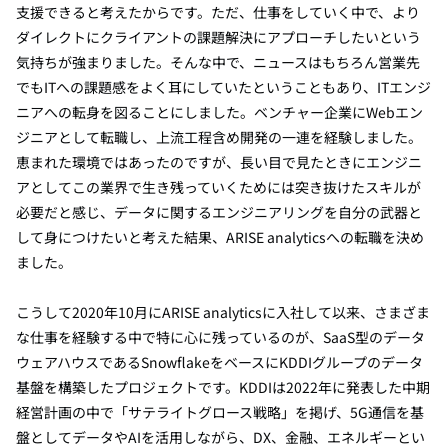
支援できると考えたからです。ただ、仕事をしていく中で、より
ダイレクトにクライアントの課題解決にアプローチしたいという
気持ちが強まりました。そんな中で、ニュースはもちろん営業先
でもITへの課題感をよく耳にしていたということもあり、ITエンジ
ニアへの転身を図ることにしました。ベンチャー企業にWebエン
ジニアとして転職し、上流工程含め開発の一連を経験しました。
恵まれた環境ではあったのですが、長い目で見たときにエンジニ
アとしてこの業界で生き残っていくためには突き抜けたスキルが
必要だと感じ、データに関するエンジニアリングを自分の武器と
して身につけたいと考えた結果、ARISE analyticsへの転職を決め
ました。
こうして2020年10月にARISE analyticsに入社して以来、さまざま
な仕事を経験する中で特に心に残っているのが、SaaS型のデータ
ウェアハウスであるSnowflakeをベースにKDDIグループのデータ
基盤を構築したプロジェクトです。KDDIは2022年に発表した中期
経営計画の中で「サテライトグロース戦略」を掲げ、5G通信を基
盤としてデータやAIを活用しながら、DX、金融、エネルギーとい