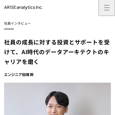
ARISE analyticsとは
社員インタビュー
ARISE analyticsとはトップ
サービス
ミッション・バリュー
提供サービストップ
実績
事例
ARISE analyticsの強み
位置情報マーケティング
支援実績トップ
企業情報
働きがいのある会社づくり
カスタマーサポート改革
データドリブン改革の推進支援
社員の成長に対する投資とサポートを受
企業情報トップ
ニュース
ドローン・ビジネス活用
新規事業の立ち上げ支援
会社概要
ニューストップ
技術情報
けて、AI時代のデータアーキテクトのキ
データ・AI人材育成支援
データ分析基盤の構築・活用支援
CEOメッセージ
インフォメーション
技術情報トップ
採用
生成AI活用支援
ャリアを磨く
サステナビリティ
プレスリリース
TECH BLOG
採用トップ
お問い合わせ
イベント
PAPER
新卒採用
OTHERS
中途採用
エンジニア
田畑 幹
社員インタビュー
成長支援
キャリア開発
働く環境
数字で見るARISE analytics