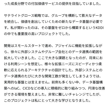
った成長分野での付加価値サービスの提供を目指していました。
サテライトグロース戦略では、グループを横断して膨大なデータ
を統合し、価値を創出していくための新たなデータ基盤が必要で
す。私が関わったのは、その基盤をゼロから構築するというKDDI
の中でも重要度の高いプロジェクトでした。
開発はスモールスタートで進め、アジャイルに機能を拡張しなが
ら、徐々に外部システムやグループ会社とのデータ連携の範囲を
拡大していきました。ここで大きな課題となったのが、将来にお
ける利用シーンを想定し、様々な拡張ニーズにスピーディかつ柔
軟に応えられるアーキテクチャの設計でした。外部システムとの
データ連携のたびに大きな開発工数が発生してしまうようでは、
実用的な基盤とは言えません。前例も多くない中、データ基盤構
築へのIaC、CICDなどの導入に積極的に取り組みつつ、円滑な改善
ができる環境を整えました。非常に難しいチャレンジでしたが、
このプロジェクトは私にとって大きな学びとなりました。