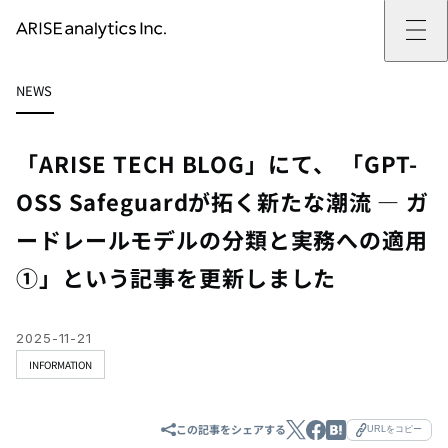
ARISE analyticsとは
NEWS
ARISE analyticsとはトップ
サービス
ミッション・バリュー
提供サービストップ
実績
事例
ARISE analyticsの強み
位置情報マーケティング
支援実績トップ
企業情報
働きがいのある会社づくり
カスタマーサポート改革
データドリブン改革の推進支援
「ARISE TECH BLOG」にて、 「GPT-
企業情報トップ
ニュース
ドローン・ビジネス活用
新規事業の立ち上げ支援
会社概要
ニューストップ
技術情報
OSS Safeguardが拓く新たな潮流 — ガ
データ・AI人材育成支援
データ分析基盤の構築・活用支援
CEOメッセージ
インフォメーション
技術情報トップ
採用
生成AI活用支援
ードレールモデルの分類と実務への適用
サステナビリティ
プレスリリース
TECH BLOG
採用トップ
お問い合わせ
イベント
PAPER
新卒採用
①」という記事を更新しました
OTHERS
中途採用
社員インタビュー
成長支援
キャリア開発
2025-11-21
働く環境
INFORMATION
数字で見るARISE analytics
この記事をシェアする
URLをコピー