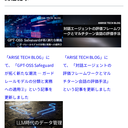
「ARISE TECH BLOG」に
「ARISE TECH BLOG」に
て、 「GPT-OSS Safeguard
て、 「対話エージェントの
が拓く新たな潮流 — ガード
評価フレームワークとマル
レールモデルの分類と実務
チターン会話の評価手法」
への適用②」という記事を
という記事を更新しました
更新しました