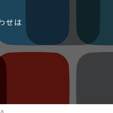
わせは
した