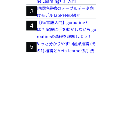
ne Learning）』入門
現環境最強のテーブルデータ向
3
けモデルTabPFNの紹介
【Go言語入門】goroutineと
4
は？ 実際に手を動かしながら go
routineの基礎を理解しよう！
めっさ分かりやすい因果推論 (そ
5
の1) 概論とMeta-learner系手法