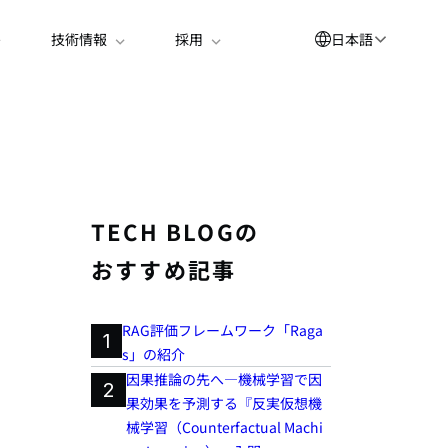
日本語
技術情報
採用
English
العربية
简体中文
Suomi
TECH BLOGの
한국어
おすすめ記事
Deutsch
Español
RAG評価フレームワーク「Raga
1
s」の紹介
Bahasa Indonesia
因果推論の先へ―機械学習で因
2
Français
果効果を予測する『反実仮想機
械学習（Counterfactual Machi
Português