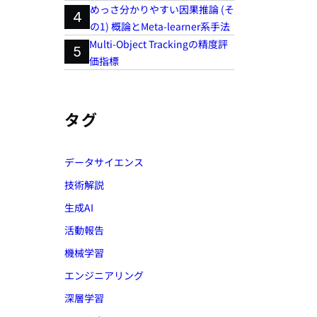
めっさ分かりやすい因果推論 (そ
4
の1) 概論とMeta-learner系手法
Multi-Object Trackingの精度評
5
価指標
タグ
データサイエンス
技術解説
生成AI
活動報告
機械学習
エンジニアリング
深層学習