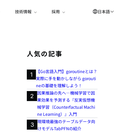
日本語
技術情報
採用
English
العربية
简体中文
人気の記事
Suomi
【Go言語入門】goroutineとは？
한국어
1
実際に手を動かしながら gorouti
Deutsch
neの基礎を理解しよう！
因果推論の先へ―機械学習で因
Español
2
果効果を予測する『反実仮想機
Bahasa Indonesia
械学習（Counterfactual Machi
ne Learning）』入門
Français
現環境最強のテーブルデータ向
3
Português
けモデルTabPFNの紹介