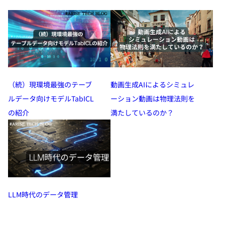
動画生成AIによるシミュレ
（続）現環境最強のテーブ
ーション動画は物理法則を
ルデータ向けモデルTabICL
満たしているのか？
の紹介
LLM時代のデータ管理