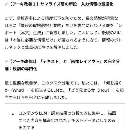
✅
【アーキ改善１】サマライズ層の新設：入力情報の最適化
まず、情報過多による精度低下を防ぐため、長文読解が得意な
LLMに「情報の取捨選択と要約」だけを専門に行わせる層を「レ
ポート（本文）生成」に新設しました。これにより、後続のAIに
は「本当に必要な情報だけ」が渡されるようになり、情報のボト
ルネックと焦点のぼやけを解消しました。
✅
【アーキ改善2】「テキスト」と「画像レイアウト」の完全分
離：役割の専門化
最も重要な改善が、このタスク分離です。私たちは、「何を描く
か（What）」を担当するLLMと、「どう見せるか（How）」を担
当するLLMを完全に分離しました。
コンテンツLLM：
調査結果の分析のみに集中し、描画
すべき内容を構造化されたテキストデータとしてのみ
出力する