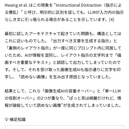
Hwang et al. はこの現象を "Instructional Distraction（指示によ
る攪乱）" と呼び、明示的に区別を促しても、LLMが入力内の指示
らしき文に引っ張られる場合があることを示しています。[4]
最初に試したアーキテクチャで起きていた問題も、構造としては
これに近いものでした。「出力すべき文章を生成する指示」と
「裏側のレイアウト指示」が一度に同じプロンプト内に同居して
いたため、AIが情報を混同し、レイアウト指示の文字列まで「描
画すべき重要なテキスト」と誤認して出力してしまっていたので
す。そして、それを受け取った画像生成AIも指示通りに文字を印
字し、「読めない画像」を生み出す原因となっていました。
結果として、これら「画像生成AIの容量オーバー」と「単一LLM
の役割オーバー」の2つが重なり、"ぱっと見は綺麗だけれど、情
報が破綻していて読めない画像"が生成されてしまっていました。
💡 補足知識