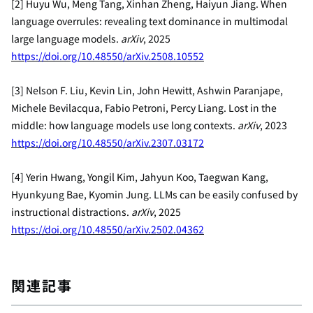
[2] Huyu Wu, Meng Tang, Xinhan Zheng, Haiyun Jiang. When
language overrules: revealing text dominance in multimodal
large language models.
arXiv
, 2025
https://doi.org/10.48550/arXiv.2508.10552
[3] Nelson F. Liu, Kevin Lin, John Hewitt, Ashwin Paranjape,
Michele Bevilacqua, Fabio Petroni, Percy Liang. Lost in the
middle: how language models use long contexts.
arXiv
, 2023
https://doi.org/10.48550/arXiv.2307.03172
[4] Yerin Hwang, Yongil Kim, Jahyun Koo, Taegwan Kang,
Hyunkyung Bae, Kyomin Jung. LLMs can be easily confused by
instructional distractions.
arXiv
, 2025
https://doi.org/10.48550/arXiv.2502.04362
関連記事