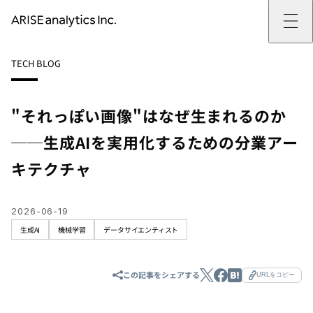
ARISE analyticsとは
TECH BLOG
ARISE analyticsとはトップ
サービス
ミッション・バリュー
提供サービストップ
実績
事例
ARISE analyticsの強み
位置情報マーケティング
支援実績トップ
企業情報
働きがいのある会社づくり
カスタマーサポート改革
データドリブン改革の推進支援
"それっぽい画像"はなぜ生まれるのか
企業情報トップ
ニュース
ドローン・ビジネス活用
新規事業の立ち上げ支援
会社概要
ニューストップ
技術情報
──生成AIを実用化するための分業アー
データ・AI人材育成支援
データ分析基盤の構築・活用支援
CEOメッセージ
インフォメーション
技術情報トップ
採用
生成AI活用支援
サステナビリティ
プレスリリース
TECH BLOG
採用トップ
キテクチャ
お問い合わせ
イベント
PAPER
新卒採用
OTHERS
中途採用
社員インタビュー
2026-06-19
成長支援
生成AI
機械学習
データサイエンティスト
キャリア開発
働く環境
数字で見るARISE analytics
この記事をシェアする
URLをコピー