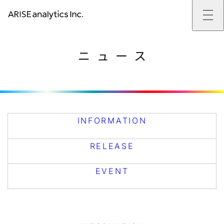
ARISE analyticsとは
ARISE analyticsとはトップ
サービス
ニュース
ミッション・バリュー
提供サービストップ
実績
事例
ARISE analyticsの強み
位置情報マーケティング
支援実績トップ
企業情報
働きがいのある会社づくり
カスタマーサポート改革
データドリブン改革の推進支援
企業情報トップ
ニュース
ドローン・ビジネス活用
新規事業の立ち上げ支援
会社概要
ニューストップ
技術情報
データ・AI人材育成支援
データ分析基盤の構築・活用支援
CEOメッセージ
インフォメーション
技術情報トップ
採用
生成AI活用支援
サステナビリティ
プレスリリース
TECH BLOG
採用トップ
INFORMATION
お問い合わせ
イベント
PAPER
新卒採用
OTHERS
中途採用
RELEASE
社員インタビュー
成長支援
キャリア開発
EVENT
働く環境
数字で見るARISE analytics