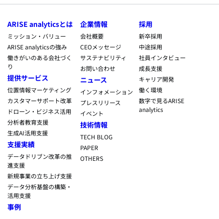
ARISE analyticsとは
企業情報
採用
ミッション・バリュー
会社概要
新卒採用
ARISE analyticsの強み
CEOメッセージ
中途採用
働きがいのある会社づく
サステナビリティ
社員インタビュー
り
お問い合わせ
成長支援
提供サービス
ニュース
キャリア開発
位置情報マーケティング
働く環境
インフォメーション
カスタマーサポート改革
数字で見るARISE
プレスリリース
analytics
ドローン・ビジネス活用
イベント
分析者教育支援
技術情報
生成AI活用支援
TECH BLOG
支援実績
PAPER
データドリブン改革の推
OTHERS
進支援
新規事業の立ち上げ支援
データ分析基盤の構築・
活用支援
事例