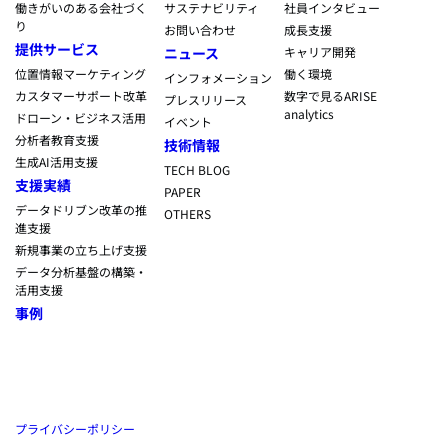
働きがいのある会社づく
サステナビリティ
社員インタビュー
り
お問い合わせ
成長支援
提供サービス
ニュース
キャリア開発
位置情報マーケティング
働く環境
インフォメーション
カスタマーサポート改革
数字で見るARISE
プレスリリース
analytics
ドローン・ビジネス活用
イベント
分析者教育支援
技術情報
生成AI活用支援
TECH BLOG
支援実績
PAPER
データドリブン改革の推
OTHERS
進支援
新規事業の立ち上げ支援
データ分析基盤の構築・
活用支援
事例
プライバシーポリシー