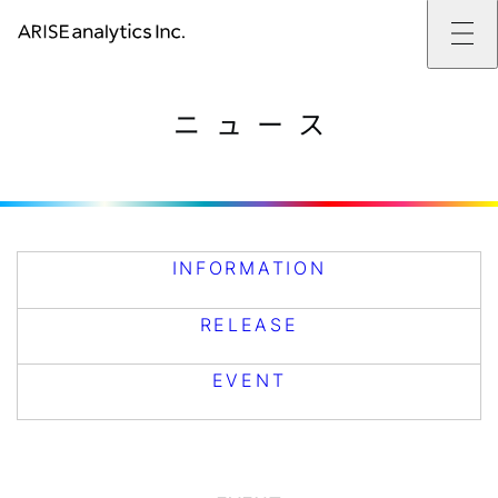
ARISE analyticsとは
ARISE analyticsとはトップ
サービス
ニュース
ミッション・バリュー
提供サービストップ
実績
事例
ARISE analyticsの強み
位置情報マーケティング
支援実績トップ
企業情報
働きがいのある会社づくり
カスタマーサポート改革
データドリブン改革の推進支援
企業情報トップ
ニュース
ドローン・ビジネス活用
新規事業の立ち上げ支援
会社概要
ニューストップ
技術情報
データ・AI人材育成支援
データ分析基盤の構築・活用支援
CEOメッセージ
インフォメーション
技術情報トップ
採用
生成AI活用支援
サステナビリティ
プレスリリース
TECH BLOG
採用トップ
INFORMATION
お問い合わせ
イベント
PAPER
新卒採用
OTHERS
中途採用
RELEASE
社員インタビュー
成長支援
キャリア開発
EVENT
働く環境
数字で見るARISE analytics