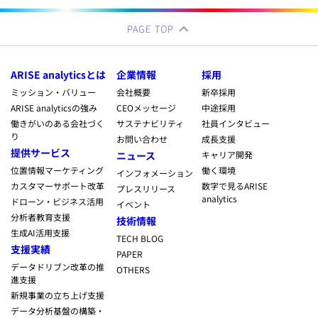
PAGE TOP
ARISE analyticsとは
企業情報
採用
ミッション・バリュー
会社概要
新卒採用
ARISE analyticsの強み
CEOメッセージ
中途採用
働きがいのある会社づく
サステナビリティ
社員インタビュー
り
お問い合わせ
成長支援
提供サービス
ニュース
キャリア開発
位置情報マーケティング
働く環境
インフォメーション
カスタマーサポート改革
数字で見るARISE
プレスリリース
analytics
ドローン・ビジネス活用
イベント
分析者教育支援
技術情報
生成AI活用支援
TECH BLOG
支援実績
PAPER
データドリブン改革の推
OTHERS
進支援
新規事業の立ち上げ支援
データ分析基盤の構築・