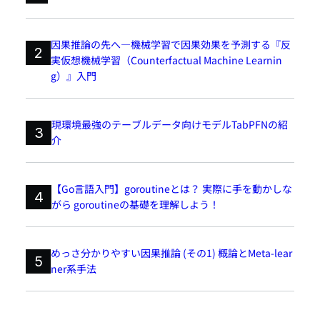
因果推論の先へ―機械学習で因果効果を予測する『反
2
実仮想機械学習（Counterfactual Machine Learnin
g）』入門
現環境最強のテーブルデータ向けモデルTabPFNの紹
3
介
【Go言語入門】goroutineとは？ 実際に手を動かしな
4
がら goroutineの基礎を理解しよう！
めっさ分かりやすい因果推論 (その1) 概論とMeta-lear
5
ner系手法