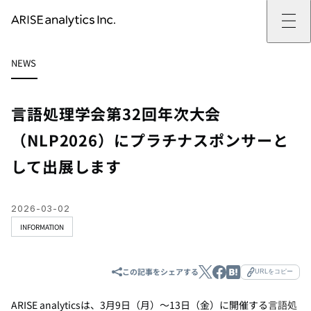
ARISE analyticsとは
NEWS
ARISE analyticsとはトップ
サービス
ミッション・バリュー
提供サービストップ
実績
事例
ARISE analyticsの強み
位置情報マーケティング
支援実績トップ
企業情報
働きがいのある会社づくり
カスタマーサポート改革
データドリブン改革の推進支援
言語処理学会第32回年次大会
企業情報トップ
ニュース
ドローン・ビジネス活用
新規事業の立ち上げ支援
会社概要
ニューストップ
技術情報
（NLP2026）にプラチナスポンサーと
データ・AI人材育成支援
データ分析基盤の構築・活用支援
CEOメッセージ
インフォメーション
技術情報トップ
採用
生成AI活用支援
して出展します
サステナビリティ
プレスリリース
TECH BLOG
採用トップ
お問い合わせ
イベント
PAPER
新卒採用
OTHERS
中途採用
社員インタビュー
2026-03-02
成長支援
INFORMATION
キャリア開発
働く環境
数字で見るARISE analytics
この記事をシェアする
URLをコピー
ARISE analyticsは、3月9日（月）～13日（金）に開催する
言語処