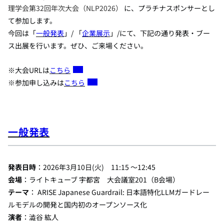
理学会第32回年次大会（NLP2026）
に、プラチナスポンサーとし
て参加します。
今回は「
一般発表
」
/ 「
企業展示
」/
にて、下記の通り発表・ブー
ス出展を行います。
ぜひ、ご来場ください。
※大会URLは
こちら
※参加申し込みは
こちら
一般発表
発表日時
：2026年3
月10日(火) 11:15 ～12:45
会場
：ライトキューブ 宇都宮 大会議室201（B会場）
テーマ
： ARISE Japanese Guardrail: 日本語特化LLMガードレー
ルモデルの開発と国内初のオープンソース化
演者
：澁谷 紘人