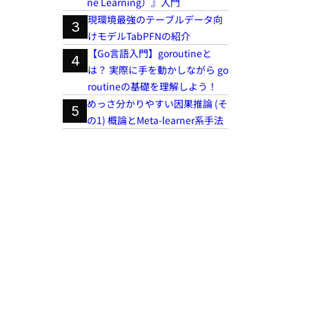
ne Learning）』入門
現環境最強のテーブルデータ向
3
けモデルTabPFNの紹介
【Go言語入門】goroutineと
4
は？ 実際に手を動かしながら go
routineの基礎を理解しよう！
めっさ分かりやすい因果推論 (そ
5
の1) 概論とMeta-learner系手法