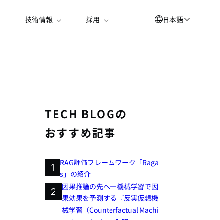
日本語
技術情報
採用
English
العربية
简体中文
Suomi
TECH BLOGの
한국어
おすすめ記事
Deutsch
Español
RAG評価フレームワーク「Raga
1
s」の紹介
Bahasa Indonesia
因果推論の先へ―機械学習で因
2
Français
果効果を予測する『反実仮想機
械学習（Counterfactual Machi
Português