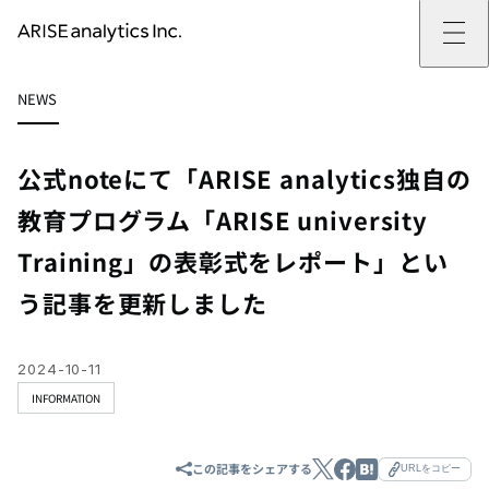
ARISE analyticsとは
NEWS
ARISE analyticsとはトップ
サービス
ミッション・バリュー
提供サービストップ
実績
事例
ARISE analyticsの強み
位置情報マーケティング
支援実績トップ
企業情報
働きがいのある会社づくり
カスタマーサポート改革
データドリブン改革の推進支援
公式noteにて「ARISE analytics独自の
企業情報トップ
ニュース
ドローン・ビジネス活用
新規事業の立ち上げ支援
会社概要
ニューストップ
技術情報
教育プログラム「ARISE university
データ・AI人材育成支援
データ分析基盤の構築・活用支援
CEOメッセージ
インフォメーション
技術情報トップ
採用
生成AI活用支援
Training」の表彰式をレポート」とい
サステナビリティ
プレスリリース
TECH BLOG
採用トップ
お問い合わせ
イベント
PAPER
新卒採用
う記事を更新しました
OTHERS
中途採用
社員インタビュー
成長支援
キャリア開発
2024-10-11
働く環境
INFORMATION
数字で見るARISE analytics
この記事をシェアする
URLをコピー