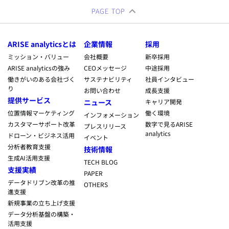
PAGE TOP
ARISE analyticsとは
企業情報
採用
ミッション・バリュー
会社概要
新卒採用
ARISE analyticsの強み
CEOメッセージ
中途採用
働きがいのある会社づく
サステナビリティ
社員インタビュー
り
お問い合わせ
成長支援
提供サービス
ニュース
キャリア開発
位置情報マーケティング
働く環境
インフォメーション
カスタマーサポート改革
数字で見るARISE
プレスリリース
analytics
ドローン・ビジネス活用
イベント
分析者教育支援
技術情報
生成AI活用支援
TECH BLOG
支援実績
PAPER
データドリブン改革の推
OTHERS
進支援
新規事業の立ち上げ支援
データ分析基盤の構築・
活用支援