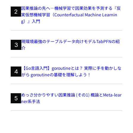
因果推論の先へ―機械学習で因果効果を予測する『反
2
実仮想機械学習（Counterfactual Machine Learnin
g）』入門
現環境最強のテーブルデータ向けモデルTabPFNの紹
3
介
【Go言語入門】goroutineとは？ 実際に手を動かしな
4
がら goroutineの基礎を理解しよう！
めっさ分かりやすい因果推論 (その1) 概論とMeta-lear
5
ner系手法