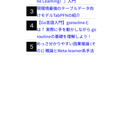
ne Learning）』入門
現環境最強のテーブルデータ向
3
けモデルTabPFNの紹介
【Go言語入門】goroutineと
4
は？ 実際に手を動かしながら go
routineの基礎を理解しよう！
めっさ分かりやすい因果推論 (そ
5
の1) 概論とMeta-learner系手法