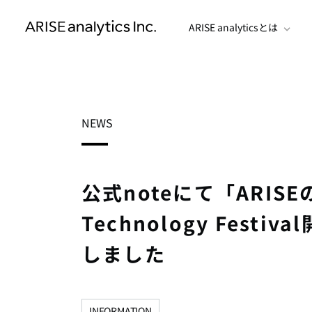
ARISE analyticsとは
NEWS
公式noteにて「ARIS
Technology Fes
しました
INFORMATION