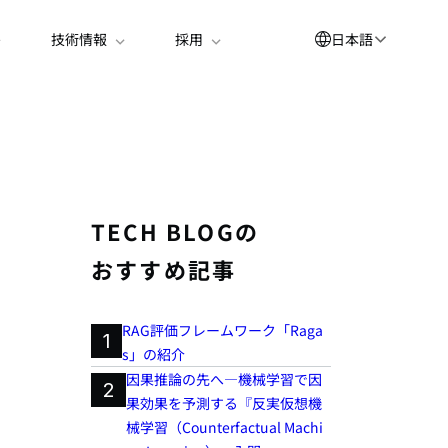
日本語
技術情報
採用
English
العربية
简体中文
Suomi
TECH BLOGの
한국어
おすすめ記事
Deutsch
Español
RAG評価フレームワーク「Raga
1
s」の紹介
Bahasa Indonesia
因果推論の先へ―機械学習で因
2
Français
果効果を予測する『反実仮想機
械学習（Counterfactual Machi
Português