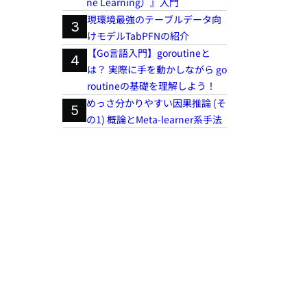
ne Learning）』入門
現環境最強のテーブルデータ向
3
けモデルTabPFNの紹介
【Go言語入門】goroutineと
4
は？ 実際に手を動かしながら go
routineの基礎を理解しよう！
めっさ分かりやすい因果推論 (そ
5
の1) 概論とMeta-learner系手法