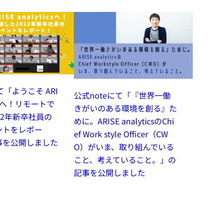
て「ようこそ ARI
公式noteにて「『世界一働
ticsへ！リモートで
きがいのある環境を創る』た
22年新卒社員の
めに。ARISE analyticsのChi
ントをレポー
ef Work style Officer（CW
事を公開しました
O）がいま、取り組んでいる
こと、考えていること。」の
記事を公開しました