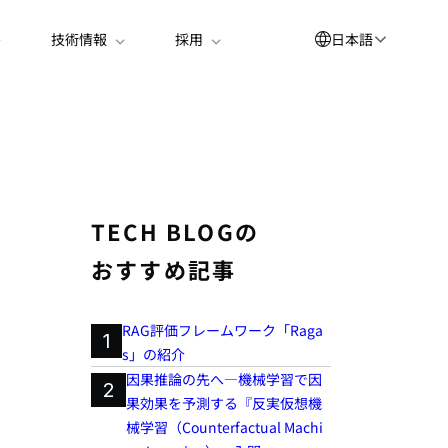
日本語
技術情報
採用
English
العربية
简体中文
Suomi
TECH BLOGの
한국어
おすすめ記事
Deutsch
Español
RAG評価フレームワーク「Raga
1
s」の紹介
Bahasa Indonesia
因果推論の先へ―機械学習で因
2
Français
果効果を予測する『反実仮想機
械学習（Counterfactual Machi
Português