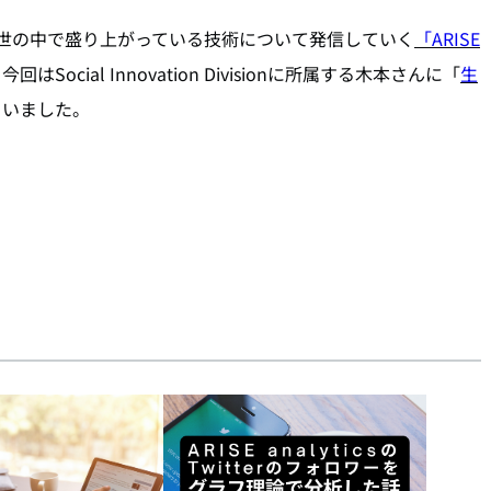
がら、いま世の中で盛り上がっている技術について発信していく
「ARISE
る今回は
Social Innovation Division
に所属する木本さんに「
生
らいました。