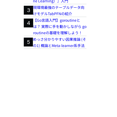
ne Learning）』入門
現環境最強のテーブルデータ向
3
けモデルTabPFNの紹介
【Go言語入門】goroutineと
4
は？ 実際に手を動かしながら go
routineの基礎を理解しよう！
めっさ分かりやすい因果推論 (そ
5
の1) 概論とMeta-learner系手法