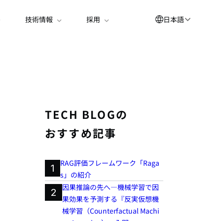
日本語
技術情報
採用
English
العربية
简体中文
Suomi
TECH BLOGの
한국어
おすすめ記事
Deutsch
Español
RAG評価フレームワーク「Raga
1
s」の紹介
Bahasa Indonesia
因果推論の先へ―機械学習で因
2
Français
果効果を予測する『反実仮想機
械学習（Counterfactual Machi
Português