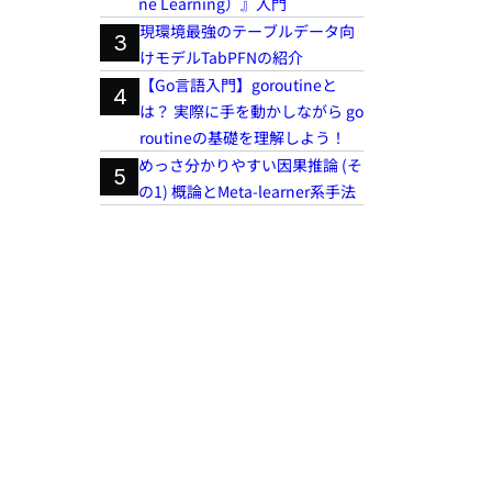
ne Learning）』入門
現環境最強のテーブルデータ向
3
けモデルTabPFNの紹介
【Go言語入門】goroutineと
4
は？ 実際に手を動かしながら go
routineの基礎を理解しよう！
めっさ分かりやすい因果推論 (そ
5
の1) 概論とMeta-learner系手法