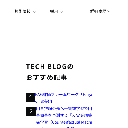
日本語
技術情報
採用
English
العربية
简体中文
Suomi
TECH BLOGの
한국어
おすすめ記事
Deutsch
Español
RAG評価フレームワーク「Raga
1
s」の紹介
Bahasa Indonesia
因果推論の先へ―機械学習で因
2
Français
果効果を予測する『反実仮想機
械学習（Counterfactual Machi
Português