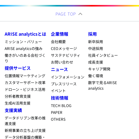
PAGE TOP
ARISE analyticsとは
企業情報
採用
ミッション・バリュー
会社概要
新卒採用
ARISE analyticsの強み
CEOメッセージ
中途採用
働きがいのある会社づく
サステナビリティ
社員インタビュー
り
お問い合わせ
成長支援
提供サービス
ニュース
キャリア開発
位置情報マーケティング
働く環境
インフォメーション
カスタマーサポート改革
数字で見るARISE
プレスリリース
analytics
ドローン・ビジネス活用
イベント
分析者教育支援
技術情報
生成AI活用支援
TECH BLOG
支援実績
PAPER
データドリブン改革の推
OTHERS
進支援
新規事業の立ち上げ支援
データ分析基盤の構築・