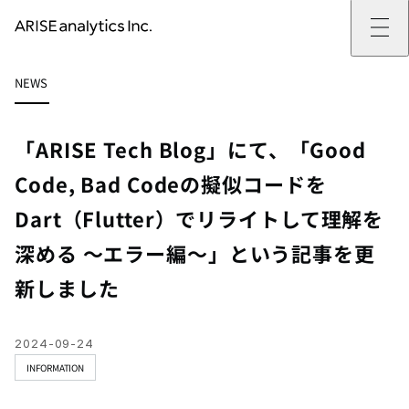
ARISE analyticsとは
NEWS
ARISE analyticsとはトップ
サービス
ミッション・バリュー
提供サービストップ
実績
事例
ARISE analyticsの強み
位置情報マーケティング
支援実績トップ
企業情報
働きがいのある会社づくり
カスタマーサポート改革
データドリブン改革の推進支援
「ARISE Tech Blog」にて、「Good
企業情報トップ
ニュース
ドローン・ビジネス活用
新規事業の立ち上げ支援
会社概要
ニューストップ
技術情報
Code, Bad Codeの擬似コードを
データ・AI人材育成支援
データ分析基盤の構築・活用支援
CEOメッセージ
インフォメーション
技術情報トップ
採用
生成AI活用支援
Dart（Flutter）でリライトして理解を
サステナビリティ
プレスリリース
TECH BLOG
採用トップ
お問い合わせ
イベント
PAPER
新卒採用
深める 〜エラー編〜」という記事を更
OTHERS
中途採用
社員インタビュー
新しました
成長支援
キャリア開発
働く環境
2024-09-24
数字で見るARISE analytics
INFORMATION