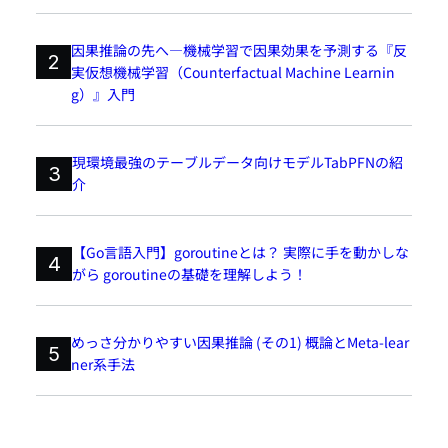
因果推論の先へ―機械学習で因果効果を予測する『反
2
実仮想機械学習（Counterfactual Machine Learnin
g）』入門
現環境最強のテーブルデータ向けモデルTabPFNの紹
3
介
【Go言語入門】goroutineとは？ 実際に手を動かしな
4
がら goroutineの基礎を理解しよう！
めっさ分かりやすい因果推論 (その1) 概論とMeta-lear
5
ner系手法