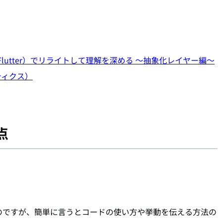
art（Flutter）でリライトして理解を深める 〜抽象化レイヤー編〜
リティクス）
点
のですが、簡単に言うとコードの使い方や挙動を伝える方法の