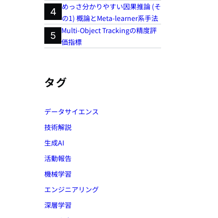
めっさ分かりやすい因果推論 (そ
4
の1) 概論とMeta-learner系手法
Multi-Object Trackingの精度評
5
価指標
タグ
データサイエンス
技術解説
生成AI
活動報告
機械学習
エンジニアリング
深層学習