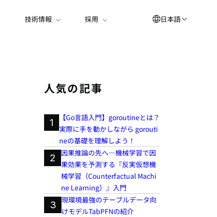
日本語
技術情報
採用
English
العربية
简体中文
人気の記事
Suomi
【Go言語入門】goroutineとは？
한국어
1
実際に手を動かしながら gorouti
Deutsch
neの基礎を理解しよう！
因果推論の先へ―機械学習で因
Español
2
果効果を予測する『反実仮想機
Bahasa Indonesia
械学習（Counterfactual Machi
ne Learning）』入門
Français
現環境最強のテーブルデータ向
3
Português
けモデルTabPFNの紹介