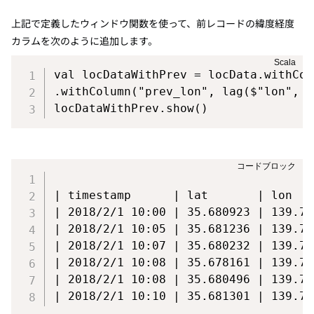
上記で定義したウィンドウ関数を使って、前レコードの緯度経度
カラムを次のように追加します。
val
 locDataWithPrev 
=
 locData
.
withCol
.
withColumn
(
"prev_lon"
,
 lag
(
$
"lon"
,
1
locDataWithPrev
.
show
(
)
| timestamp      | lat       | lon   
| 2018/2/1 10:00 | 35.680923 | 139.76
| 2018/2/1 10:05 | 35.681236 | 139.76
| 2018/2/1 10:07 | 35.680232 | 139.76
| 2018/2/1 10:08 | 35.678161 | 139.76
| 2018/2/1 10:08 | 35.680496 | 139.76