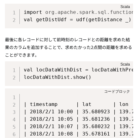
import
org
.
apache
.
spark
.
sql
.
functions
val
 getDistUdf 
=
 udf
(
getDistance _
)
最後に各レコードに対して前時刻のレコードとの距離を求めた結
果のカラムを追加することで、求めたかった2点間の距離を求める
ことができます。
val
 locDataWithDist 
=
 locDataWithPrev
locDataWithDist
.
show
(
)
| timestamp      | lat       | lon   
| 2018/2/1 10:00 | 35.680923 | 139.76
| 2018/2/1 10:05 | 35.681236 | 139.76
| 2018/2/1 10:07 | 35.680232 | 139.76
| 2018/2/1 10:08 | 35.678161 | 139.76