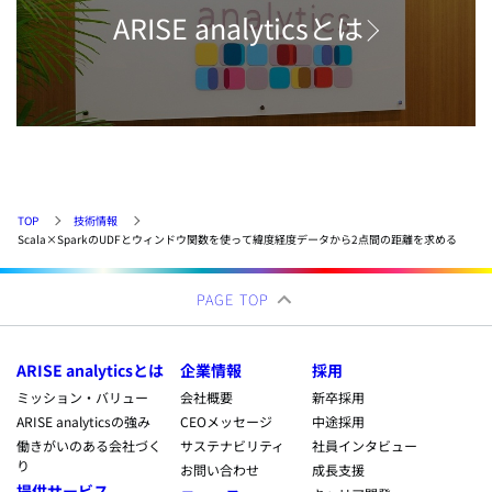
ARISE analyticsとは
TOP
技術情報
Scala×SparkのUDFとウィンドウ関数を使って緯度経度データから2点間の距離を求める
PAGE TOP
ARISE analyticsとは
企業情報
採用
ミッション・バリュー
会社概要
新卒採用
ARISE analyticsの強み
CEOメッセージ
中途採用
働きがいのある会社づく
サステナビリティ
社員インタビュー
り
お問い合わせ
成長支援
提供サービス