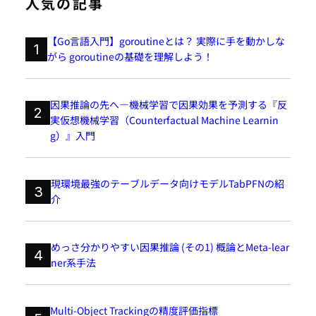
人気の記事
【Go言語入門】goroutineとは？ 実際に手を動かしな
1
がら goroutineの基礎を理解しよう！
因果推論の先へ―機械学習で因果効果を予測する『反
2
実仮想機械学習（Counterfactual Machine Learnin
g）』入門
現環境最強のテーブルデータ向けモデルTabPFNの紹
3
介
めっさ分かりやすい因果推論 (その1) 概論とMeta-lear
4
ner系手法
Multi-Object Trackingの精度評価指標