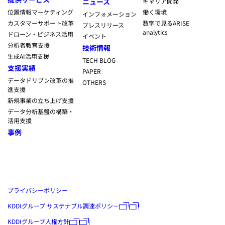
ニュース
キャリア開発
位置情報マーケティング
働く環境
インフォメーション
カスタマーサポート改革
数字で見るARISE
プレスリリース
analytics
ドローン・ビジネス活用
イベント
分析者教育支援
技術情報
生成AI活用支援
TECH BLOG
支援実績
PAPER
データドリブン改革の推
OTHERS
進支援
新規事業の立ち上げ支援
データ分析基盤の構築・
活用支援
事例
プライバシーポリシー
KDDIグループ サステナブル調達ポリシー
KDDIグループ人権方針