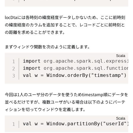
locDtaには各時刻の緯度経度データしかないため、ここに前時刻
の緯度経度のカラムを追加することで、レコードごとに前時刻と
の距離を求めることができます。
まずウィンドウ関数を次のように定義します。
import
org
.
apache
.
spark
.
sql
.
expressio
import
org
.
apache
.
spark
.
sql
.
functions
val
 w 
=
 Window
.
orderBy
(
"timestamp"
)
今回は1人のユーザ分のデータを使うためtimestamp順にデータを
並べるだけですが、複数ユーザがいる場合は以下のようにパーテ
ィションを切ってウィンドウを定義します。
val
 w 
=
 Window
.
partitionBy
(
"userId"
)
.