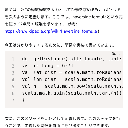
まずは、2点の緯度経度を入力として距離を求めるScalaメソッド
を次のように定義します。ここでは、haversine formulaという式
を使って2点間の距離を求めます。(参考:
https://en.wikipedia.org/wiki/Haversine_formula
)
今回は分かりやすくするために、簡易な実装で書いています。
def
 getDistance
(
lat1
:
Double
,
 lon1
:
D
val
 r
:
Long
=
6371
val
 lat_dist 
=
 scala
.
math
.
toRadians
(
l
val
 lon_dist 
=
 scala
.
math
.
toRadians
(
l
val
 h 
=
 scala
.
math
.
pow
(
scala
.
math
.
sin
scala
.
math
.
asin
(
scala
.
math
.
sqrt
(
h
)
)
*
}
次に、このメソッドをUDFとして定義します。このステップを行
うことで、定義した関数を自由に呼び出すことができます。