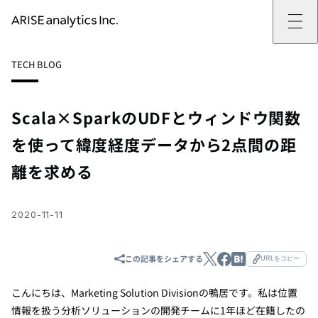
ARISE analyticsとは
TECH BLOG
ARISE analyticsとはトップ
サービス
ミッション・バリュー
提供サービストップ
実績
事例
ARISE analyticsの強み
位置情報マーケティング
支援実績トップ
企業情報
働きがいのある会社づくり
カスタマーサポート改革
データドリブン改革の推進支援
Scala×SparkのUDFとウィンドウ関数
企業情報トップ
ニュース
ドローン・ビジネス活用
新規事業の立ち上げ支援
会社概要
ニューストップ
技術情報
を使って緯度経度データから2点間の距
データ・AI人材育成支援
データ分析基盤の構築・活用支援
CEOメッセージ
インフォメーション
技術情報トップ
採用
生成AI活用支援
サステナビリティ
プレスリリース
TECH BLOG
採用トップ
離を求める
お問い合わせ
イベント
PAPER
新卒採用
OTHERS
中途採用
社員インタビュー
2020-11-11
成長支援
キャリア開発
働く環境
この記事をシェアする
URLをコピー
数字で見るARISE analytics
こんにちは、Marketing Solution Divisionの鴨居です。私は位置
情報を扱う分析ソリューションの開発チームに1年ほど在籍したの