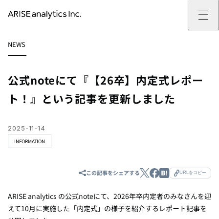
ARISE analyticsとは
NEWS
ARISE analyticsとはトップ
サービス
ミッション・バリュー
提供サービストップ
実績
事例
ARISE analyticsの強み
位置情報マーケティング
支援実績トップ
企業情報
働きがいのある会社づくり
カスタマーサポート改革
データドリブン改革の推進支援
公式noteにて『【26卒】内定式レポー
企業情報トップ
ニュース
ドローン・ビジネス活用
新規事業の立ち上げ支援
会社概要
ニューストップ
技術情報
ト！』という記事を更新しました
データ・AI人材育成支援
データ分析基盤の構築・活用支援
CEOメッセージ
インフォメーション
技術情報トップ
採用
生成AI活用支援
サステナビリティ
プレスリリース
TECH BLOG
採用トップ
お問い合わせ
イベント
PAPER
新卒採用
2025-11-14
OTHERS
中途採用
INFORMATION
社員インタビュー
成長支援
キャリア開発
この記事をシェアする
URLをコピー
働く環境
数字で見るARISE analytics
ARISE analytics の公式noteにて、2026年卒内定者のみなさんを迎
えて10月に実施した「内定式」の様子を紹介するレポート記事を