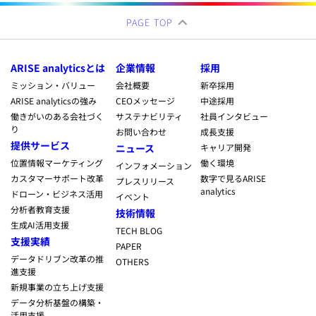
PAGE TOP
ARISE analyticsとは
企業情報
採用
ミッション・バリュー
会社概要
新卒採用
ARISE analyticsの強み
CEOメッセージ
中途採用
働きがいのある会社づく
サステナビリティ
社員インタビュー
り
お問い合わせ
成長支援
提供サービス
ニュース
キャリア開発
位置情報マーケティング
働く環境
インフォメーション
カスタマーサポート改革
数字で見るARISE
プレスリリース
analytics
ドローン・ビジネス活用
イベント
分析者教育支援
技術情報
生成AI活用支援
TECH BLOG
支援実績
PAPER
データドリブン改革の推
OTHERS
進支援
新規事業の立ち上げ支援
データ分析基盤の構築・
活用支援