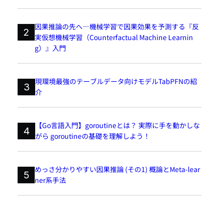
因果推論の先へ―機械学習で因果効果を予測する『反
2
実仮想機械学習（Counterfactual Machine Learnin
g）』入門
現環境最強のテーブルデータ向けモデルTabPFNの紹
3
介
【Go言語入門】goroutineとは？ 実際に手を動かしな
4
がら goroutineの基礎を理解しよう！
めっさ分かりやすい因果推論 (その1) 概論とMeta-lear
5
ner系手法