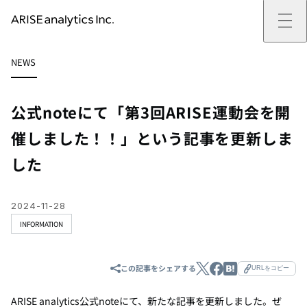
ARISE analyticsとは
NEWS
ARISE analyticsとはトップ
サービス
ミッション・バリュー
提供サービストップ
実績
事例
ARISE analyticsの強み
位置情報マーケティング
支援実績トップ
企業情報
働きがいのある会社づくり
カスタマーサポート改革
データドリブン改革の推進支援
公式noteにて「第3回ARISE運動会を開
企業情報トップ
ニュース
ドローン・ビジネス活用
新規事業の立ち上げ支援
会社概要
ニューストップ
技術情報
催しました！！」という記事を更新しま
データ・AI人材育成支援
データ分析基盤の構築・活用支援
CEOメッセージ
インフォメーション
技術情報トップ
採用
生成AI活用支援
した
サステナビリティ
プレスリリース
TECH BLOG
採用トップ
お問い合わせ
イベント
PAPER
新卒採用
OTHERS
中途採用
社員インタビュー
2024-11-28
成長支援
INFORMATION
キャリア開発
働く環境
数字で見るARISE analytics
この記事をシェアする
URLをコピー
ARISE analytics公式noteにて、新たな記事を更新しました。ぜ