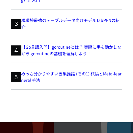
g）』入門
現環境最強のテーブルデータ向けモデルTabPFNの紹
3
介
【Go言語入門】goroutineとは？ 実際に手を動かしな
4
がら goroutineの基礎を理解しよう！
めっさ分かりやすい因果推論 (その1) 概論とMeta-lear
5
ner系手法