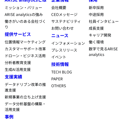
ミッション・バリュー
会社概要
新卒採用
ARISE analyticsの強み
CEOメッセージ
中途採用
働きがいのある会社づく
サステナビリティ
社員インタビュー
り
お問い合わせ
成長支援
提供サービス
ニュース
キャリア開発
位置情報マーケティング
働く環境
インフォメーション
カスタマーサポート改革
数字で見るARISE
プレスリリース
analytics
ドローン・ビジネス活用
イベント
分析者教育支援
技術情報
生成AI活用支援
TECH BLOG
支援実績
PAPER
データドリブン改革の推
OTHERS
進支援
新規事業の立ち上げ支援
データ分析基盤の構築・
活用支援
事例