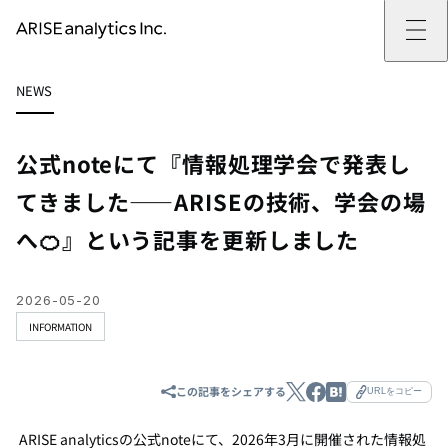
ARISE analyticsとは
NEWS
ARISE analyticsとはトップ
サービス
ミッション・バリュー
提供サービストップ
実績
事例
ARISE analyticsの強み
位置情報マーケティング
支援実績トップ
企業情報
働きがいのある会社づくり
カスタマーサポート改革
データドリブン改革の推進支援
公式noteにて『情報処理学会で発表し
企業情報トップ
ニュース
ドローン・ビジネス活用
新規事業の立ち上げ支援
会社概要
ニューストップ
技術情報
てきました——ARISEの技術、学会の場
データ・AI人材育成支援
データ分析基盤の構築・活用支援
CEOメッセージ
インフォメーション
技術情報トップ
採用
生成AI活用支援
へ🍊』という記事を更新しました
サステナビリティ
プレスリリース
TECH BLOG
採用トップ
お問い合わせ
イベント
PAPER
新卒採用
OTHERS
中途採用
社員インタビュー
2026-05-20
成長支援
INFORMATION
キャリア開発
働く環境
数字で見るARISE analytics
この記事をシェアする
URLをコピー
ARISE analyticsの公式noteにて、2026年3月に開催された情報処