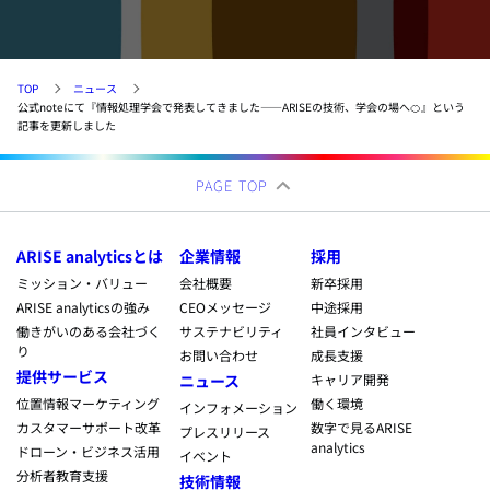
TOP
ニュース
公式noteにて『情報処理学会で発表してきました——ARISEの技術、学会の場へ🍊』という
記事を更新しました
PAGE TOP
ARISE analyticsとは
企業情報
採用
ミッション・バリュー
会社概要
新卒採用
ARISE analyticsの強み
CEOメッセージ
中途採用
働きがいのある会社づく
サステナビリティ
社員インタビュー
り
お問い合わせ
成長支援
提供サービス
ニュース
キャリア開発
位置情報マーケティング
働く環境
インフォメーション
カスタマーサポート改革
数字で見るARISE
プレスリリース
analytics
ドローン・ビジネス活用
イベント
分析者教育支援
技術情報