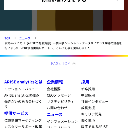
TOP
ニュース
公式noteにて『【ARISEの社会貢献】一橋大学 ソーシャル・データサイエンス学部で講義を
行いました ～PBL演習実施レポート～』という記事を更新しました
PAGE TOP
ARISE analyticsとは
企業情報
採用
ミッション・バリュー
会社概要
新卒採用
ARISE analyticsの強み
CEOメッセージ
中途採用
働きがいのある会社づく
サステナビリティ
社員インタビュー
り
お問い合わせ
成長支援
提供サービス
ニュース
キャリア開発
位置情報マーケティング
働く環境
インフォメーション
カスタマーサポート改革
数字で見るARISE
プレスリリース