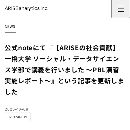
ARISE analyticsとは
NEWS
ARISE analyticsとはトップ
サービス
ミッション・バリュー
提供サービストップ
実績
事例
ARISE analyticsの強み
位置情報マーケティング
支援実績トップ
企業情報
働きがいのある会社づくり
カスタマーサポート改革
データドリブン改革の推進支援
公式noteにて『【ARISEの社会貢献】
企業情報トップ
ニュース
ドローン・ビジネス活用
新規事業の立ち上げ支援
会社概要
ニューストップ
技術情報
一橋大学 ソーシャル・データサイエン
データ・AI人材育成支援
データ分析基盤の構築・活用支援
CEOメッセージ
インフォメーション
技術情報トップ
採用
生成AI活用支援
ス学部で講義を行いました ～PBL演習
サステナビリティ
プレスリリース
TECH BLOG
採用トップ
お問い合わせ
イベント
PAPER
新卒採用
実施レポート～』という記事を更新しま
OTHERS
中途採用
社員インタビュー
した
成長支援
キャリア開発
働く環境
2025-10-08
数字で見るARISE analytics
INFORMATION