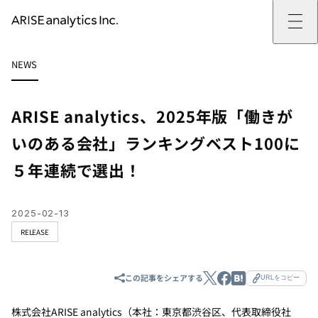
ARISE analyticsとは
NEWS
ARISE analyticsとはトップ
サービス
ミッション・バリュー
提供サービストップ
実績
事例
ARISE analyticsの強み
位置情報マーケティング
支援実績トップ
企業情報
働きがいのある会社づくり
カスタマーサポート改革
データドリブン改革の推進支援
ARISE analytics、2025年版「働きが
企業情報トップ
ニュース
ドローン・ビジネス活用
新規事業の立ち上げ支援
会社概要
ニューストップ
技術情報
いのある会社」ランキングベスト100に
データ・AI人材育成支援
データ分析基盤の構築・活用支援
CEOメッセージ
インフォメーション
技術情報トップ
採用
生成AI活用支援
５年連続で選出！
サステナビリティ
プレスリリース
TECH BLOG
採用トップ
お問い合わせ
イベント
PAPER
新卒採用
OTHERS
中途採用
社員インタビュー
2025-02-13
成長支援
RELEASE
キャリア開発
働く環境
数字で見るARISE analytics
この記事をシェアする
URLをコピー
株式会社
ARISE analytics
（本社：東京都渋谷区、代表取締役社