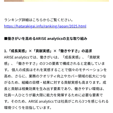
ランキング詳細はこちらからご覧ください。
https://hatarakigai.info/ranking/japan/2025.html
■働きがいを高める
ARISE analytics
の主な取り組み
1.
「成長実感」
×
「貢献実感」
×
「働きやすさ」の追求
ARISE analyticsでは、働きがいは、「成長実感」、「貢献実
感」、「働きやすさ」の
3
つの要素で構成されると定義していま
す。 個人の成長はそれを実感することで個々のモチベーションを
高め、さらに、業務のクオリティ向上やカバー領域の拡大につな
がるため、組織の目標・結果に対する貢献実感も高まります。成
長と貢献は相乗効果を生み出す要素であり、働きやすい環境は、
社員一人ひとりが最大限に能力を発揮するために必要な要素で
す。そのため、
ARISE analytics
では社員がこれら
3
つを感じられる
環境づくりを目指しています。