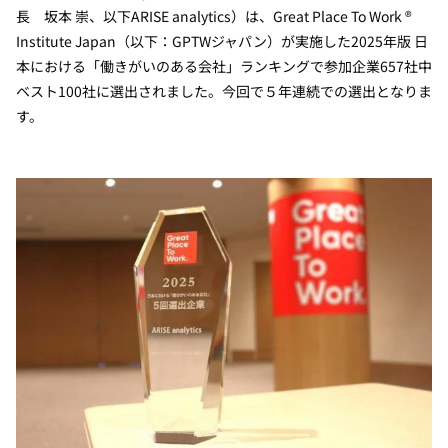
長 坂本 崇、以下
ARISE analytics
）は、
Great Place To Work ®
Institute Japan
（以下：
GPTW
ジャパン）が実施した2025年版 日
本における「働きがいのある会社」ランキングで参加企業
657
社中
ベスト
100
社に選出されました。今回で５年連続での選出となりま
す。