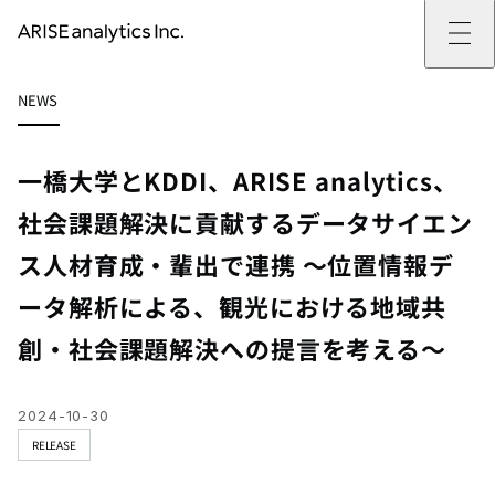
ARISE analyticsとは
NEWS
ARISE analyticsとはトップ
サービス
ミッション・バリュー
提供サービストップ
実績
事例
ARISE analyticsの強み
位置情報マーケティング
支援実績トップ
企業情報
働きがいのある会社づくり
カスタマーサポート改革
データドリブン改革の推進支援
一橋大学とKDDI、ARISE analytics、
企業情報トップ
ニュース
ドローン・ビジネス活用
新規事業の立ち上げ支援
会社概要
ニューストップ
技術情報
社会課題解決に貢献するデータサイエン
データ・AI人材育成支援
データ分析基盤の構築・活用支援
CEOメッセージ
インフォメーション
技術情報トップ
採用
生成AI活用支援
ス人材育成・輩出で連携 ～位置情報デ
サステナビリティ
プレスリリース
TECH BLOG
採用トップ
お問い合わせ
イベント
PAPER
新卒採用
ータ解析による、観光における地域共
OTHERS
中途採用
社員インタビュー
創・社会課題解決への提言を考える～
成長支援
キャリア開発
働く環境
2024-10-30
数字で見るARISE analytics
RELEASE