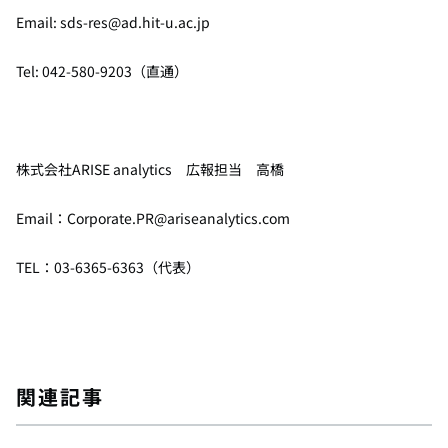
Email: sds-res@ad.hit-u.ac.jp
Tel: 042-580-9203（直通）
株式会社
ARISE analytics
広報担当 高橋
Email：
Corporate.PR@ariseanalytics.com
TEL：
03-6365-6363
（代表）
関連記事