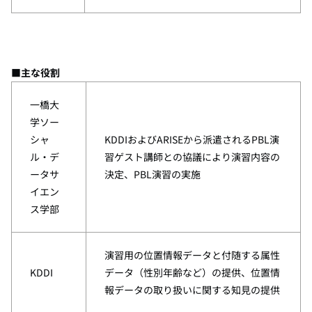
■主な役割
一橋大
学ソー
シャ
KDDIおよび
ARISE
から派遣される
PBL
演
ル・デ
習ゲスト講師との協議により演習内容の
ータサ
決定、
PBL
演習の実施
イエン
ス学部
演習用の位置情報データと付随する属性
KDDI
データ（性別年齢など）の提供、位置情
報データの取り扱いに関する知見の提供