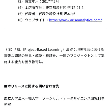
（
3
）設立年月：
2017
年
2
月
（
4
）本店所在地：東京都渋谷区渋谷
2-21-1
（
5
）代表者：代表取締役社長 坂本 崇
（
6
）ウェブサイト：
https://www.ariseanalytics.com/
（注）
PBL
（
Project-Based Learning
）演習：現実社会における
複雑な問題の発見・解決・検証を、一連のプロジェクトとして実
施する能力を養う教育法。
■本リリースに関する問い合わせ先
国立大学法人一橋大学 ソーシャル・データサイエンス研究科事
務室