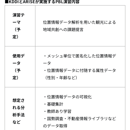
■
KDDI
と
ARISE
が実施する
PBL
演習内容
演習テ
ーマ
位置情報データ解析を用いた観光による
（予
地域共創への課題提言
定）
使用デ
・メッシュ単位で匿名化した位置情報デ
ータ
ータ​
（予
・位置情報データに付随する属性データ
定）
（性別・年齢など）
・位置情報データの可視化​
想定さ
・基礎集計​
れる
分
・教師あり学習​
析手法
・国勢調査・不動産情報ライブラリなど
など
のデータ取得