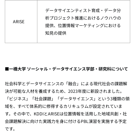
データサイエンティスト育成・データ分
析プロジェクト推進におけるノウハウの
ARISE
提供、位置情報マーケティングにおける
知見の提供
■
一橋大学 ソーシャル・データサイエンス学部・研究科について
社会科学とデータサイエンスの「融合」による現代社会の課題解
決が可能な人材を養成するため、
2023
年度に新設されました。
「ビジネス」「社会課題」「データサイエンス」という
3
種類の領
域を、すべて体系的に修得するカリキュラムが設定されていま
す。その中で、
KDDI
と
ARISE
は位置情報を活用した地域共創・社
会課題解決に向けた実践力を身に付ける
PBL
演習を実施する予定
です。