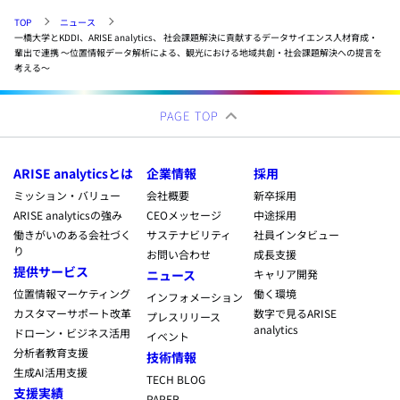
TOP
ニュース
一橋大学とKDDI、ARISE analytics、 社会課題解決に貢献するデータサイエンス人材育成・
輩出で連携 ～位置情報データ解析による、観光における地域共創・社会課題解決への提言を
考える～
PAGE TOP
ARISE analyticsとは
企業情報
採用
ミッション・バリュー
会社概要
新卒採用
ARISE analyticsの強み
CEOメッセージ
中途採用
働きがいのある会社づく
サステナビリティ
社員インタビュー
り
お問い合わせ
成長支援
提供サービス
ニュース
キャリア開発
位置情報マーケティング
働く環境
インフォメーション
カスタマーサポート改革
数字で見るARISE
プレスリリース
analytics
ドローン・ビジネス活用
イベント
分析者教育支援
技術情報
生成AI活用支援
TECH BLOG
支援実績
PAPER