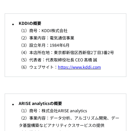
KDDI
の概要
（
1
）商号：
KDDI
株式会社
（
2
）事業内容：電気通信事業
（
3
）設立年月：
1984
年
6
月
（
4
）本店所在地：東京都新宿区西新宿
2
丁目
3
番
2
号
（
5
）代表者：代表取締役社長
CEO
髙橋 誠
（
6
）ウェブサイト：
https://www.kddi.com
ARISE analytics
の概要
（
1
）商号：株式会社
ARISE analytics
（
2
）事業内容：データ分析、アルゴリズム開発、デー
タ基盤構築などアナリティクスサービスの提供