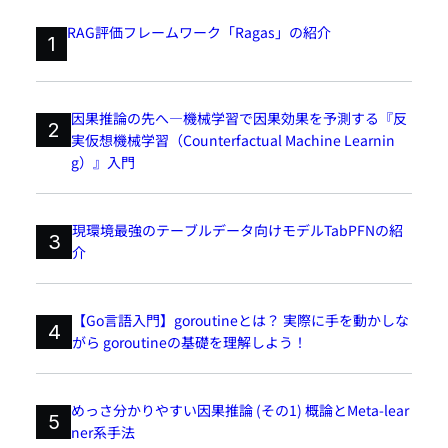
RAG評価フレームワーク「Ragas」の紹介
1
因果推論の先へ―機械学習で因果効果を予測する『反
2
実仮想機械学習（Counterfactual Machine Learnin
g）』入門
現環境最強のテーブルデータ向けモデルTabPFNの紹
3
介
【Go言語入門】goroutineとは？ 実際に手を動かしな
4
がら goroutineの基礎を理解しよう！
めっさ分かりやすい因果推論 (その1) 概論とMeta-lear
5
ner系手法