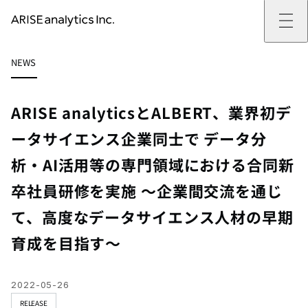
ARISE analyticsとは
NEWS
ARISE analyticsとはトップ
サービス
ミッション・バリュー
提供サービストップ
実績
事例
ARISE analyticsの強み
位置情報マーケティング
支援実績トップ
企業情報
働きがいのある会社づくり
カスタマーサポート改革
データドリブン改革の推進支援
ARISE analyticsとALBERT、業界初デ
企業情報トップ
ニュース
ドローン・ビジネス活用
新規事業の立ち上げ支援
会社概要
ニューストップ
技術情報
ータサイエンス企業同士で データ分
データ・AI人材育成支援
データ分析基盤の構築・活用支援
CEOメッセージ
インフォメーション
技術情報トップ
採用
生成AI活用支援
析・AI活用等の専門領域における合同新
サステナビリティ
プレスリリース
TECH BLOG
採用トップ
お問い合わせ
イベント
PAPER
新卒採用
卒社員研修を実施 ～企業間交流を通じ
OTHERS
中途採用
社員インタビュー
て、高度なデータサイエンス人材の早期
成長支援
キャリア開発
育成を目指す～
働く環境
数字で見るARISE analytics
2022-05-26
RELEASE