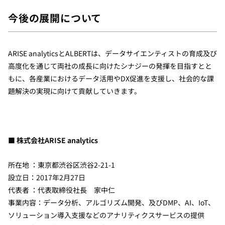
今後の展開について
ARISE analyticsと
ALBERT
は、データサイエンティストの育成及び
高度化を通じて両社の成長に向けたシナジーの発揮を目指すとと
もに、各産業におけるデータ活用や
DX
促進を支援し、社会的な課
題解決の実現に向けて貢献していきます。
■ 株式会社
ARISE analytics
所在地 ：東京都渋谷区渋谷
2-21-1
設立日：
2017
年
2
月
27
日
代表者 ：代表取締役社長 家中仁
事業内容：データ分析、アルゴリズム開発、及び
DMP
、
AI
、
IoT、
ソリューション導入支援などのアナリティクスサービスの提供