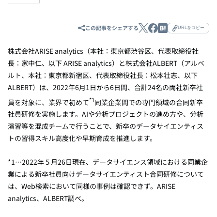
この記事をシェアする
URLをコピー
株式会社ARISE analytics（本社：東京都渋谷区、代表取締役社
長：家中仁、以下 ARISE analytics）と株式会社ALBERT（アルベ
ルト、本社：東京都新宿区、代表取締役社長：松本壮志、以下
ALBERT）は、2022年6月1日から6日間、合計24名の両社新卒社
*1
員を対象に、業界で初めて
同業企業間での専門領域の合同新卒
社員研修を実施します。AIや分析プロジェクトの進め方や、分析
演習等を混成チームで行うことで、新卒のデータサイエンティス
トの習得スキル高度化や早期育成を推進します。
*1…
2022
年５月
26
日現在、データサイエンス領域における同業企
業による新卒社員向けデータサイエンティスト合同研修について
は、
Web
検索において同様の事例は確認できず。
ARISE
analytics
、
ALBERT
調べ。