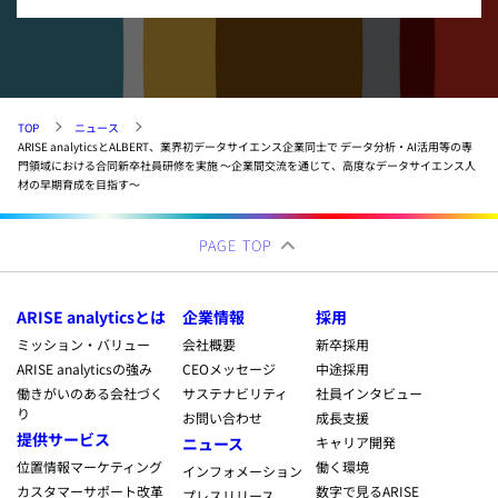
TOP
ニュース
ARISE analyticsとALBERT、業界初データサイエンス企業同士で データ分析・AI活用等の専
門領域における合同新卒社員研修を実施 ～企業間交流を通じて、高度なデータサイエンス人
材の早期育成を目指す～
PAGE TOP
ARISE analyticsとは
企業情報
採用
ミッション・バリュー
会社概要
新卒採用
ARISE analyticsの強み
CEOメッセージ
中途採用
働きがいのある会社づく
サステナビリティ
社員インタビュー
り
お問い合わせ
成長支援
提供サービス
ニュース
キャリア開発
位置情報マーケティング
働く環境
インフォメーション
カスタマーサポート改革
数字で見るARISE
プレスリリース