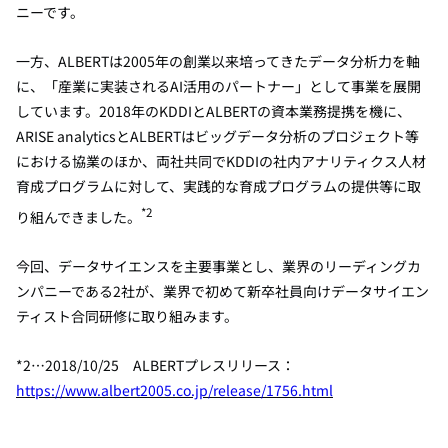
ニーです。
一方、
ALBERT
は
2005
年の創業以来培ってきたデータ分析力を軸
に、「産業に実装される
AI
活用のパートナー」として事業を展開
しています。
2018
年の
KDDI
と
ALBERT
の資本業務提携を機に、
ARISE analytics
と
ALBERT
はビッグデータ分析のプロジェクト等
における協業のほか、両社共同で
KDDI
の社内アナリティクス人材
育成プログラムに対して、実践的な育成プログラムの提供等に取
*2
り組んできました。
今回、データサイエンスを主要事業とし、業界のリーディングカ
ンパニーである
2
社が、業界で初めて新卒社員向けデータサイエン
ティスト合同研修に取り組みます。
*2…
2018/10/25
ALBERT
プレスリリース：
https://www.albert2005.co.jp/release/1756.html