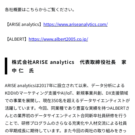
各社概要はこちらからご覧ください。
【
ARISE analytics
】
https://www.ariseanalytics.com/
【ALBERT】
https://www.albert2005.co.jp/
株式会社
ARISE analytics
代表取締役社長 家
中 仁 氏
ARISE analyticsは
2017
年に設立されて以来、データ分析による
KDDI
のマーケティング支援や
AI/IoT
、新規事業共創、
DX
支援領域
での事業を展開し、現在
350
名を超えるデータサイエンティストが
活躍しています。今回、同業種であり豊富な実績を持つ
ALBERT
さ
んとの業界初のデータサイエンティスト合同新卒社員研修を行う
ことで、研修プログラムのさらなる充実化や人材交流による社員
の早期成長に期待しています。また今回の両社の取り組みをきっ