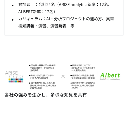
参加者 ：合計
24
名（
ARISE analytics
新卒：
12
名、
ALBERT
新卒：
12
名）
カリキュラム：
AI
・分析プロジェクトの進め方、異常
検知講義・演習、演習発表 等
各社の強みを生かし、多様な知見を共有