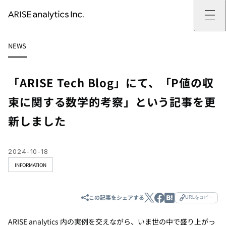
ARISE analyticsとは
NEWS
ARISE analyticsとはトップ
サービス
ミッション・バリュー
提供サービストップ
実績
事例
ARISE analyticsの強み
位置情報マーケティング
支援実績トップ
企業情報
働きがいのある会社づくり
カスタマーサポート改革
データドリブン改革の推進支援
「ARISE Tech Blog」にて、「P値の収
企業情報トップ
ニュース
ドローン・ビジネス活用
新規事業の立ち上げ支援
会社概要
ニューストップ
技術情報
束に関する数学的考察」という記事を更
データ・AI人材育成支援
データ分析基盤の構築・活用支援
CEOメッセージ
インフォメーション
技術情報トップ
採用
生成AI活用支援
新しました
サステナビリティ
プレスリリース
TECH BLOG
採用トップ
お問い合わせ
イベント
PAPER
新卒採用
OTHERS
中途採用
社員インタビュー
2024-10-18
成長支援
INFORMATION
キャリア開発
働く環境
数字で見るARISE analytics
この記事をシェアする
URLをコピー
ARISE analytics 内の実例を交えながら、いま世の中で盛り上がっ