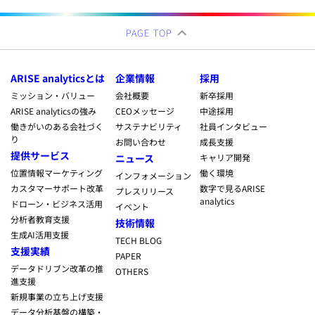
PAGE TOP
ARISE analyticsとは
企業情報
採用
ミッション・バリュー
会社概要
新卒採用
ARISE analyticsの強み
CEOメッセージ
中途採用
働きがいのある会社づく
サステナビリティ
社員インタビュー
り
お問い合わせ
成長支援
提供サービス
ニュース
キャリア開発
位置情報マーケティング
働く環境
インフォメーション
カスタマーサポート改革
数字で見るARISE
プレスリリース
analytics
ドローン・ビジネス活用
イベント
分析者教育支援
技術情報
生成AI活用支援
TECH BLOG
支援実績
PAPER
データドリブン改革の推
OTHERS
進支援
新規事業の立ち上げ支援
データ分析基盤の構築・