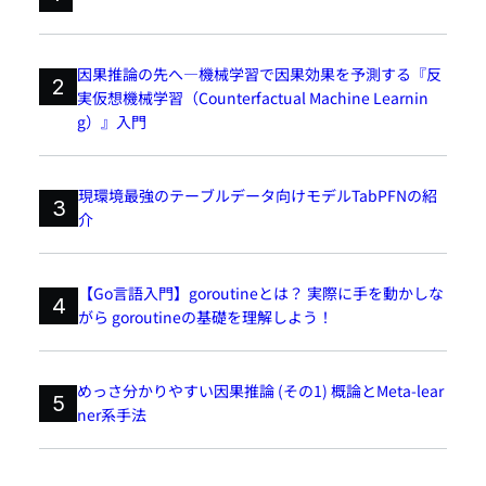
因果推論の先へ―機械学習で因果効果を予測する『反
2
実仮想機械学習（Counterfactual Machine Learnin
g）』入門
現環境最強のテーブルデータ向けモデルTabPFNの紹
3
介
【Go言語入門】goroutineとは？ 実際に手を動かしな
4
がら goroutineの基礎を理解しよう！
めっさ分かりやすい因果推論 (その1) 概論とMeta-lear
5
ner系手法