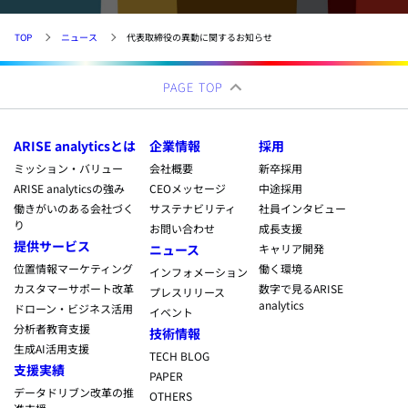
TOP
ニュース
代表取締役の異動に関するお知らせ
PAGE TOP
ARISE analyticsとは
企業情報
採用
ミッション・バリュー
会社概要
新卒採用
ARISE analyticsの強み
CEOメッセージ
中途採用
働きがいのある会社づく
サステナビリティ
社員インタビュー
り
お問い合わせ
成長支援
提供サービス
ニュース
キャリア開発
位置情報マーケティング
働く環境
インフォメーション
カスタマーサポート改革
数字で見るARISE
プレスリリース
analytics
ドローン・ビジネス活用
イベント
分析者教育支援
技術情報
生成AI活用支援
TECH BLOG
支援実績
PAPER
データドリブン改革の推
OTHERS