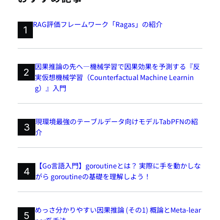
RAG評価フレームワーク「Ragas」の紹介
1
因果推論の先へ―機械学習で因果効果を予測する『反
2
実仮想機械学習（Counterfactual Machine Learnin
g）』入門
現環境最強のテーブルデータ向けモデルTabPFNの紹
3
介
【Go言語入門】goroutineとは？ 実際に手を動かしな
4
がら goroutineの基礎を理解しよう！
めっさ分かりやすい因果推論 (その1) 概論とMeta-lear
5