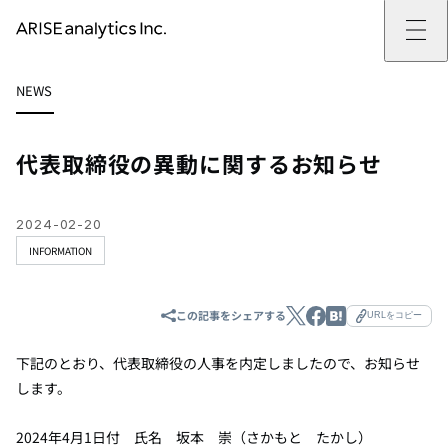
ARISE analyticsとは
NEWS
ARISE analyticsとはトップ
サービス
ミッション・バリュー
提供サービストップ
実績
事例
ARISE analyticsの強み
位置情報マーケティング
支援実績トップ
企業情報
働きがいのある会社づくり
カスタマーサポート改革
データドリブン改革の推進支援
代表取締役の異動に関するお知らせ
企業情報トップ
ニュース
ドローン・ビジネス活用
新規事業の立ち上げ支援
会社概要
ニューストップ
技術情報
データ・AI人材育成支援
データ分析基盤の構築・活用支援
CEOメッセージ
インフォメーション
技術情報トップ
採用
生成AI活用支援
2024-02-20
サステナビリティ
プレスリリース
TECH BLOG
採用トップ
INFORMATION
お問い合わせ
イベント
PAPER
新卒採用
OTHERS
中途採用
社員インタビュー
この記事をシェアする
成長支援
URLをコピー
キャリア開発
働く環境
下記のとおり、代表取締役の人事を内定しましたので、お知らせ
数字で見るARISE analytics
します。
2024年4月1日付
氏名 坂本 崇（さかもと たかし）