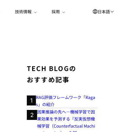
日本語
技術情報
採用
English
العربية
简体中文
Suomi
TECH BLOGの
한국어
おすすめ記事
Deutsch
Español
RAG評価フレームワーク「Raga
1
s」の紹介
Bahasa Indonesia
因果推論の先へ―機械学習で因
2
Français
果効果を予測する『反実仮想機
械学習（Counterfactual Machi
Português