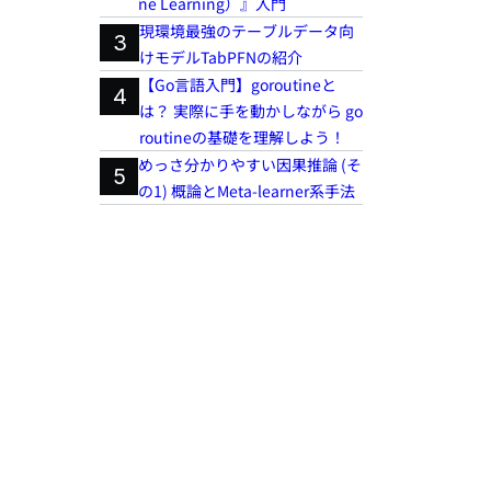
ne Learning）』入門
現環境最強のテーブルデータ向
3
けモデルTabPFNの紹介
【Go言語入門】goroutineと
4
は？ 実際に手を動かしながら go
routineの基礎を理解しよう！
めっさ分かりやすい因果推論 (そ
5
の1) 概論とMeta-learner系手法