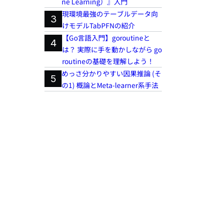
ne Learning）』入門
現環境最強のテーブルデータ向
3
けモデルTabPFNの紹介
【Go言語入門】goroutineと
4
は？ 実際に手を動かしながら go
routineの基礎を理解しよう！
めっさ分かりやすい因果推論 (そ
5
の1) 概論とMeta-learner系手法