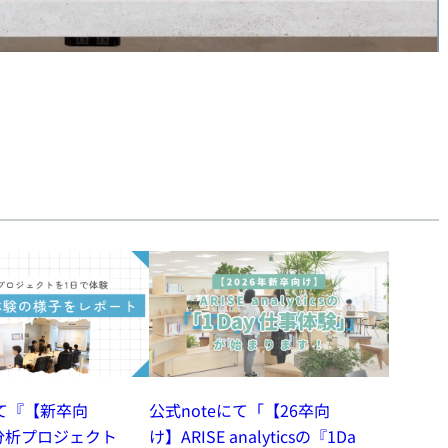
にて『【新卒向
公式noteにて「【26卒向
分析プロジェクト
け】ARISE analyticsの『1Da