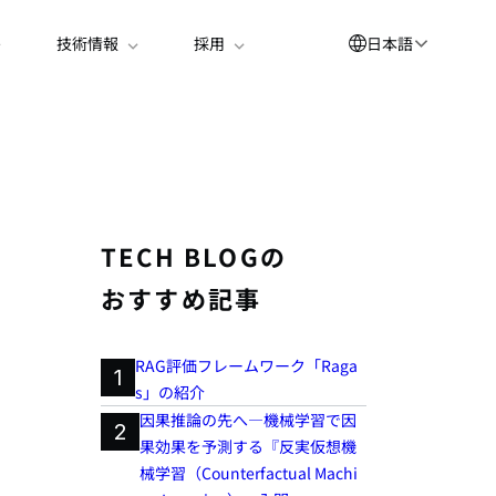
日本語
技術情報
採用
English
العربية
简体中文
Suomi
TECH BLOGの
한국어
おすすめ記事
Deutsch
Español
RAG評価フレームワーク「Raga
1
s」の紹介
Bahasa Indonesia
因果推論の先へ―機械学習で因
2
Français
果効果を予測する『反実仮想機
械学習（Counterfactual Machi
Português