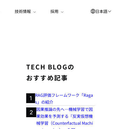
日本語
技術情報
採用
English
العربية
简体中文
Suomi
TECH BLOGの
한국어
おすすめ記事
Deutsch
Español
RAG評価フレームワーク「Raga
1
s」の紹介
Bahasa Indonesia
因果推論の先へ―機械学習で因
2
Français
果効果を予測する『反実仮想機
械学習（Counterfactual Machi
Português