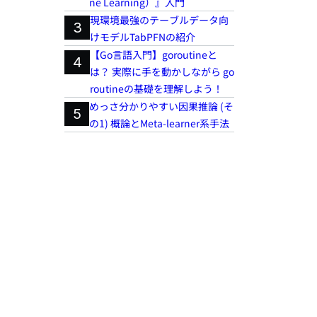
ne Learning）』入門
現環境最強のテーブルデータ向
3
けモデルTabPFNの紹介
【Go言語入門】goroutineと
4
は？ 実際に手を動かしながら go
routineの基礎を理解しよう！
めっさ分かりやすい因果推論 (そ
5
の1) 概論とMeta-learner系手法