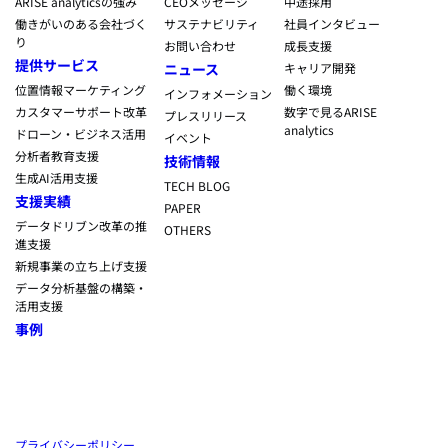
ARISE analyticsの強み
CEOメッセージ
中途採用
働きがいのある会社づく
サステナビリティ
社員インタビュー
り
お問い合わせ
成長支援
提供サービス
ニュース
キャリア開発
位置情報マーケティング
働く環境
インフォメーション
カスタマーサポート改革
数字で見るARISE
プレスリリース
analytics
ドローン・ビジネス活用
イベント
分析者教育支援
技術情報
生成AI活用支援
TECH BLOG
支援実績
PAPER
データドリブン改革の推
OTHERS
進支援
新規事業の立ち上げ支援
データ分析基盤の構築・
活用支援
事例
プライバシーポリシー