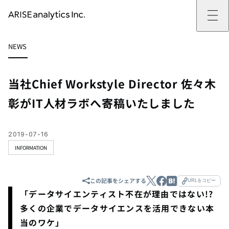
ARISE analyticsとは
NEWS
ARISE analyticsとはトップ
サービス
ミッション・バリュー
提供サービストップ
実績
事例
ARISE analyticsの強み
位置情報マーケティング
支援実績トップ
企業情報
働きがいのある会社づくり
カスタマーサポート改革
データドリブン改革の推進支援
当社Chief Workstyle Director 佐々木
企業情報トップ
ニュース
ドローン・ビジネス活用
新規事業の立ち上げ支援
会社概要
ニューストップ
技術情報
彰がIT人材ラボへ寄稿いたしました
データ・AI人材育成支援
データ分析基盤の構築・活用支援
CEOメッセージ
インフォメーション
技術情報トップ
採用
生成AI活用支援
サステナビリティ
プレスリリース
TECH BLOG
採用トップ
お問い合わせ
イベント
PAPER
新卒採用
2019-07-16
OTHERS
中途採用
INFORMATION
社員インタビュー
成長支援
キャリア開発
この記事をシェアする
URLをコピー
働く環境
「データサイエンティスト不在が理由ではない!?
数字で見るARISE analytics
多くの企業でデータサイエンスを活用できない本
当のワケ」