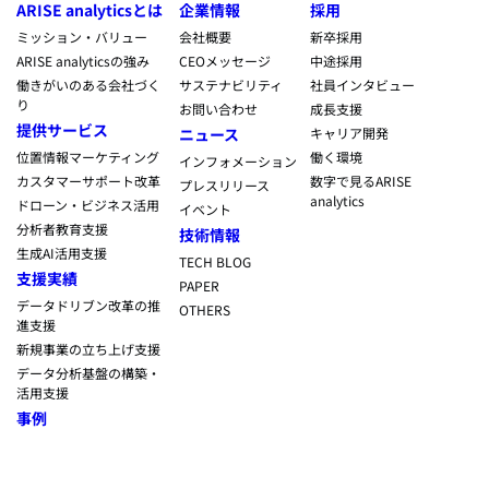
ARISE analyticsとは
企業情報
採用
ミッション・バリュー
会社概要
新卒採用
ARISE analyticsの強み
CEOメッセージ
中途採用
働きがいのある会社づく
サステナビリティ
社員インタビュー
り
お問い合わせ
成長支援
提供サービス
ニュース
キャリア開発
位置情報マーケティング
働く環境
インフォメーション
カスタマーサポート改革
数字で見るARISE
プレスリリース
analytics
ドローン・ビジネス活用
イベント
分析者教育支援
技術情報
生成AI活用支援
TECH BLOG
支援実績
PAPER
データドリブン改革の推
OTHERS
進支援
新規事業の立ち上げ支援
データ分析基盤の構築・
活用支援
事例