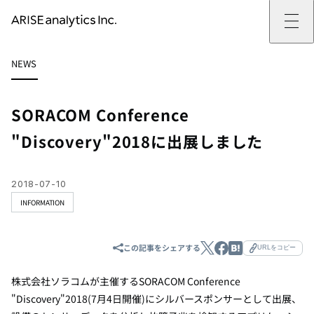
ARISE analyticsとは
NEWS
ARISE analyticsとはトップ
サービス
ミッション・バリュー
提供サービストップ
実績
事例
ARISE analyticsの強み
位置情報マーケティング
支援実績トップ
企業情報
働きがいのある会社づくり
カスタマーサポート改革
データドリブン改革の推進支援
SORACOM Conference
企業情報トップ
ニュース
ドローン・ビジネス活用
新規事業の立ち上げ支援
会社概要
ニューストップ
技術情報
"Discovery"2018に出展しました
データ・AI人材育成支援
データ分析基盤の構築・活用支援
CEOメッセージ
インフォメーション
技術情報トップ
採用
生成AI活用支援
サステナビリティ
プレスリリース
TECH BLOG
採用トップ
お問い合わせ
イベント
PAPER
新卒採用
2018-07-10
OTHERS
中途採用
INFORMATION
社員インタビュー
成長支援
キャリア開発
この記事をシェアする
URLをコピー
働く環境
数字で見るARISE analytics
株式会社ソラコムが主催するSORACOM Conference
"Discovery"2018(7月4日開催)にシルバースポンサーとして出展、