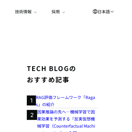
日本語
技術情報
採用
English
العربية
简体中文
Suomi
TECH BLOGの
한국어
おすすめ記事
Deutsch
Español
RAG評価フレームワーク「Raga
1
s」の紹介
Bahasa Indonesia
因果推論の先へ―機械学習で因
2
Français
果効果を予測する『反実仮想機
械学習（Counterfactual Machi
Português