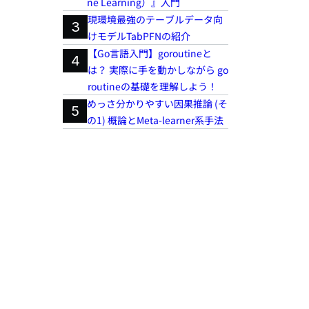
ne Learning）』入門
現環境最強のテーブルデータ向
3
けモデルTabPFNの紹介
【Go言語入門】goroutineと
4
は？ 実際に手を動かしながら go
routineの基礎を理解しよう！
めっさ分かりやすい因果推論 (そ
5
の1) 概論とMeta-learner系手法