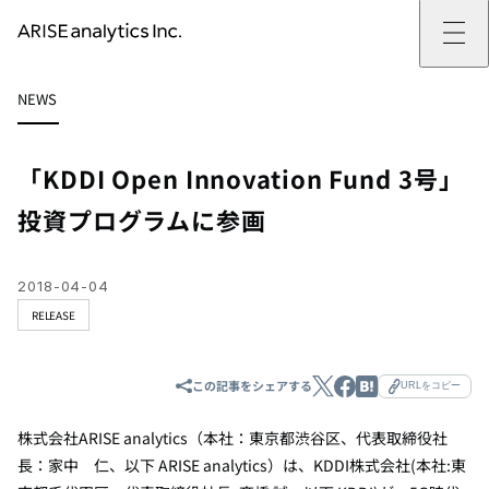
ARISE analyticsとは
NEWS
ARISE analyticsとはトップ
サービス
ミッション・バリュー
提供サービストップ
実績
事例
ARISE analyticsの強み
位置情報マーケティング
支援実績トップ
企業情報
働きがいのある会社づくり
カスタマーサポート改革
データドリブン改革の推進支援
「KDDI Open Innovation Fund 3号」
企業情報トップ
ニュース
ドローン・ビジネス活用
新規事業の立ち上げ支援
会社概要
ニューストップ
技術情報
投資プログラムに参画
データ・AI人材育成支援
データ分析基盤の構築・活用支援
CEOメッセージ
インフォメーション
技術情報トップ
採用
生成AI活用支援
サステナビリティ
プレスリリース
TECH BLOG
採用トップ
お問い合わせ
イベント
PAPER
新卒採用
2018-04-04
OTHERS
中途採用
RELEASE
社員インタビュー
成長支援
キャリア開発
この記事をシェアする
URLをコピー
働く環境
数字で見るARISE analytics
株式会社ARISE analytics（本社：東京都渋谷区、代表取締役社
長：家中 仁、以下 ARISE analytics）は、KDDI株式会社(本社:東