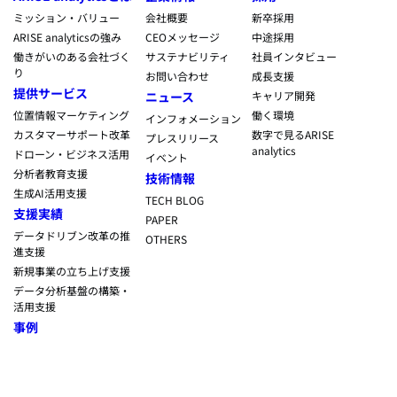
ミッション・バリュー
会社概要
新卒採用
ARISE analyticsの強み
CEOメッセージ
中途採用
働きがいのある会社づく
サステナビリティ
社員インタビュー
り
お問い合わせ
成長支援
提供サービス
ニュース
キャリア開発
位置情報マーケティング
働く環境
インフォメーション
カスタマーサポート改革
数字で見るARISE
プレスリリース
analytics
ドローン・ビジネス活用
イベント
分析者教育支援
技術情報
生成AI活用支援
TECH BLOG
支援実績
PAPER
データドリブン改革の推
OTHERS
進支援
新規事業の立ち上げ支援
データ分析基盤の構築・
活用支援
事例